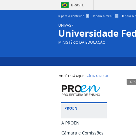
BRASIL
Ir para o conteúdo
1
Ir para o menu
2
Ir para a
UNIVASF
Universidade Fed
MINISTÉRIO DA EDUCAÇÃO
VOCÊ ESTÁ AQUI:
PÁGINA INICIAL
16ª 
PROEN
A PROEN
Câmara e Comissões