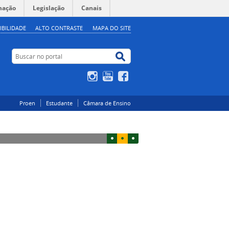
mação
Legislação
Canais
IBILIDADE
ALTO CONTRASTE
MAPA DO SITE
Buscar no portal
Buscar no portal
Instagram
YouTube
Facebook
Proen
Estudante
Câmara de Ensino
1
2
3