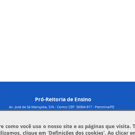
Pró-Reitoria de Ensino
Av. José de Sá Maniçoba, S/N - Centro CEP: 56304-917 - Petrolina/PE
 como você usa o nosso site e as páginas que visita. 
tilizamos, clique em
'Definições dos cookies'
. Ao clicar 