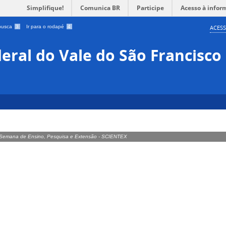
Simplifique!
Comunica BR
Participe
Acesso à infor
 busca
3
Ir para o rodapé
4
ACESS
eral do Vale do São Francisco
Semana de Ensino, Pesquisa e Extensão - SCIENTEX