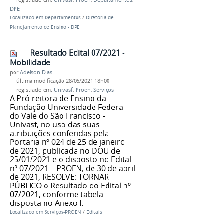
— registrado em:
Univasf
,
Proen
,
Departamentos
,
DPE
Localizado em
Departamentos
/
Diretoria de
Planejamento de Ensino - DPE
Resultado Edital 07/2021 -
Mobilidade
por
Adelson Dias
—
última modificação
28/06/2021 18h00
— registrado em:
Univasf
,
Proen
,
Serviços
A Pró-reitora de Ensino da
Fundação Universidade Federal
do Vale do São Francisco -
Univasf, no uso das suas
atribuições conferidas pela
Portaria nº 024 de 25 de janeiro
de 2021, publicada no DOU de
25/01/2021 e o disposto no Edital
nº 07/2021 – PROEN, de 30 de abril
de 2021, RESOLVE: TORNAR
PÚBLICO o Resultado do Edital nº
07/2021, conforme tabela
disposta no Anexo I.
Localizado em
Serviços-PROEN
/
Editais