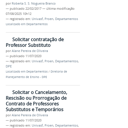
por
Roberta S. S. Nogueira Branco
—
publicado
22/02/2017
—
última modificação
07/08/2025 10h12
— registrado em:
Univasf
,
Proen
,
Departamentos
Localizado em
Departamentos
Solicitar contratação de
Professor Substituto
por
Alane Pereira de Oliveira
—
publicado
11/07/2020
— registrado em:
Univasf
,
Proen
,
Departamentos
,
DPE
Localizado em
Departamentos
/
Diretoria de
Planejamento de Ensino - DPE
Solicitar o Cancelamento,
Rescisão ou Prorrogação de
Contrato de Professores
Substitutos e Temporários
por
Alane Pereira de Oliveira
—
publicado
11/07/2020
— registrado em:
Univasf
,
Proen
,
Departamentos
,