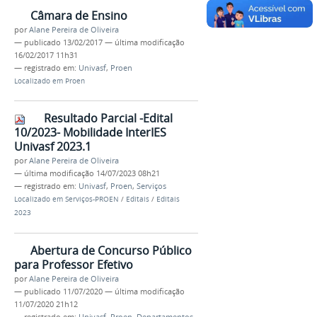
Câmara de Ensino
por
Alane Pereira de Oliveira
—
publicado
13/02/2017
—
última modificação
16/02/2017 11h31
— registrado em:
Univasf
,
Proen
Localizado em
Proen
Resultado Parcial -Edital
10/2023- Mobilidade InterIES
Univasf 2023.1
por
Alane Pereira de Oliveira
—
última modificação
14/07/2023 08h21
— registrado em:
Univasf
,
Proen
,
Serviços
Localizado em
Serviços-PROEN
/
Editais
/
Editais
2023
Abertura de Concurso Público
para Professor Efetivo
por
Alane Pereira de Oliveira
—
publicado
11/07/2020
—
última modificação
11/07/2020 21h12