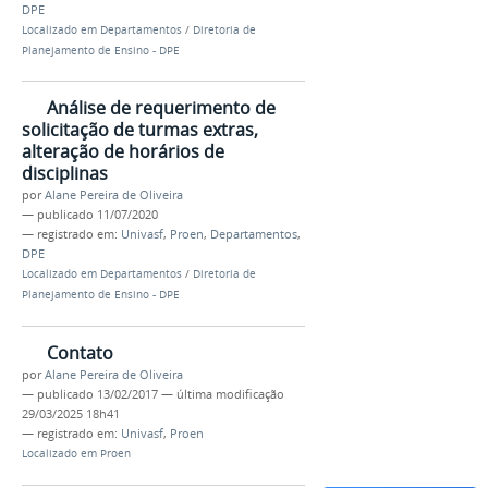
DPE
Localizado em
Departamentos
/
Diretoria de
Planejamento de Ensino - DPE
Análise de requerimento de
solicitação de turmas extras,
alteração de horários de
disciplinas
por
Alane Pereira de Oliveira
—
publicado
11/07/2020
— registrado em:
Univasf
,
Proen
,
Departamentos
,
DPE
Localizado em
Departamentos
/
Diretoria de
Planejamento de Ensino - DPE
Contato
por
Alane Pereira de Oliveira
—
publicado
13/02/2017
—
última modificação
29/03/2025 18h41
— registrado em:
Univasf
,
Proen
Localizado em
Proen