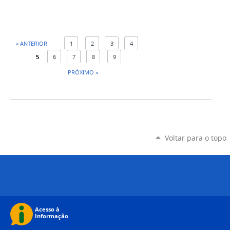
« ANTERIOR
1
2
3
4
5
6
7
8
9
PRÓXIMO »
Voltar para o topo