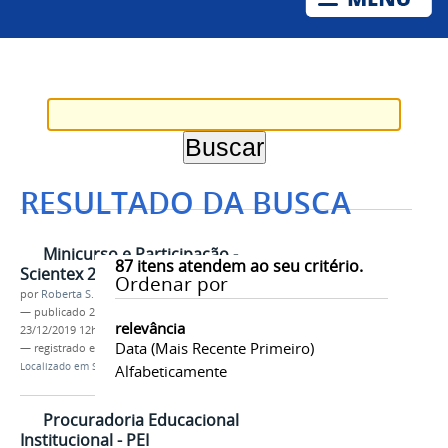
RESULTADO DA BUSCA
Minicurso e Participação -
87
itens atendem ao seu critério.
Scientex 2015
Ordenar por
por
Roberta S. S. Nogueira Branco
—
publicado
22/02/2017
—
última modificação
relevância
23/12/2019 12h59
Data (mais Recente Primeiro)
— registrado em:
Univasf
,
Proen
,
Serviços
Localizado em
Serviços-PROEN
/
Certificados
Alfabeticamente
Procuradoria Educacional
Institucional - PEI