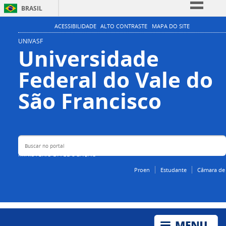
BRASIL
Simplifique!
ACESSIBILIDADE
ALTO CONTRASTE
MAPA DO SITE
Comunica BR
UNIVASF
Universidade
Participe
Federal do Vale do
Acesso à informação
Legislação
Buscar no portal
São Francisco
Canais
MINISTÉRIO DA EDUCAÇÃO
Proen
Estudante
Câmara de