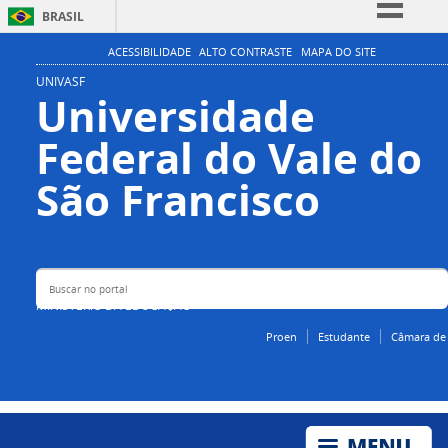
BRASIL
Simplifique!
ACESSIBILIDADE
ALTO CONTRASTE
MAPA DO SITE
Comunica BR
UNIVASF
Universidade
Participe
Federal do Vale do
Acesso à informação
Legislação
Buscar no portal
São Francisco
Canais
MINISTÉRIO DA EDUCAÇÃO
Proen
Estudante
Câmara de