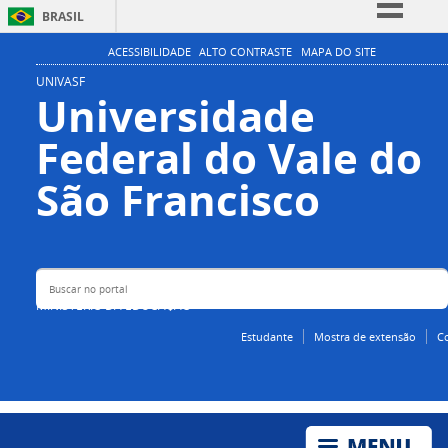
BRASIL
Simplifique!
ACESSIBILIDADE
ALTO CONTRASTE
MAPA DO SITE
Comunica BR
UNIVASF
Universidade
Participe
Federal do Vale do
Acesso à informação
Legislação
Buscar no portal
São Francisco
Canais
MINISTÉRIO DA EDUCAÇÃO
Estudante
Mostra de extensão
C