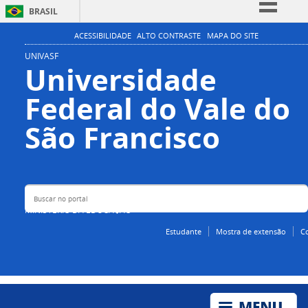
BRASIL
Simplifique!
ACESSIBILIDADE
ALTO CONTRASTE
MAPA DO SITE
Comunica BR
UNIVASF
Universidade
Participe
Federal do Vale do
Acesso à informação
Legislação
Buscar no portal
São Francisco
Canais
MINISTÉRIO DA EDUCAÇÃO
Estudante
Mostra de extensão
C