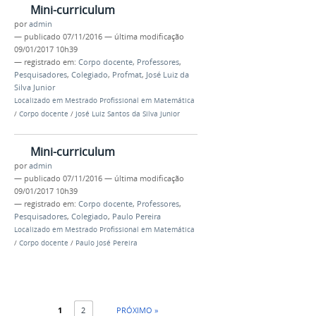
Mini-curriculum
por
admin
—
publicado
07/11/2016
—
última modificação
09/01/2017 10h39
— registrado em:
Corpo docente
,
Professores
,
Pesquisadores
,
Colegiado
,
Profmat
,
José Luiz da
Silva Junior
Localizado em
Mestrado Profissional em Matemática
/
Corpo docente
/
José Luiz Santos da Silva Junior
Mini-curriculum
por
admin
—
publicado
07/11/2016
—
última modificação
09/01/2017 10h39
— registrado em:
Corpo docente
,
Professores
,
Pesquisadores
,
Colegiado
,
Paulo Pereira
Localizado em
Mestrado Profissional em Matemática
/
Corpo docente
/
Paulo José Pereira
1
2
PRÓXIMO »