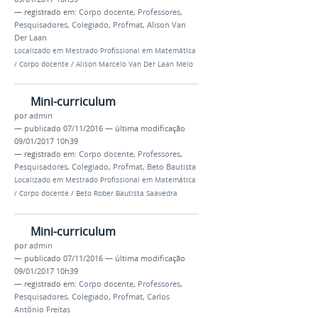
— registrado em:
Corpo docente
,
Professores
,
Pesquisadores
,
Colegiado
,
Profmat
,
Alison Van
Der Laan
Localizado em
Mestrado Profissional em Matemática
/
Corpo docente
/
Alison Marcelo Van Der Laan Melo
Mini-curriculum
por
admin
—
publicado
07/11/2016
—
última modificação
09/01/2017 10h39
— registrado em:
Corpo docente
,
Professores
,
Pesquisadores
,
Colegiado
,
Profmat
,
Beto Bautista
Localizado em
Mestrado Profissional em Matemática
/
Corpo docente
/
Beto Rober Bautista Saavedra
Mini-curriculum
por
admin
—
publicado
07/11/2016
—
última modificação
09/01/2017 10h39
— registrado em:
Corpo docente
,
Professores
,
Pesquisadores
,
Colegiado
,
Profmat
,
Carlos
Antônio Freitas