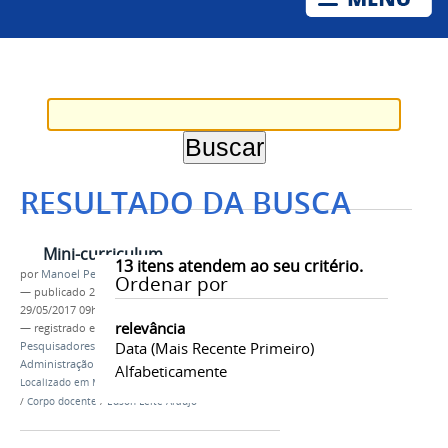
RESULTADO DA BUSCA
Mini-curriculum
13
itens atendem ao seu critério.
por
Manoel Pereira da Silva Filho
Ordenar por
—
publicado
25/05/2017
—
última modificação
29/05/2017 09h18
relevância
— registrado em:
Corpo docente
,
Professores
,
Data (mais Recente Primeiro)
Pesquisadores
,
Profiap
,
Mestrado em
Administração Pública
,
Colegiado
Alfabeticamente
Localizado em
Mestrado Profissional em Matemática
/
Corpo docente
/
Edson Leite Araújo