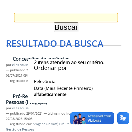
RESULTADO DA BUSCA
Concessões de ausências
2
itens atendem ao seu critério.
por
elias.sousa
Ordenar por
—
publicado
26/04/2021
—
última modificação
08/07/2021 09h14
Relevância
— registrado em:
progepe univasf
Data (mais Recente Primeiro)
alfabeticamente
Pró-Reitoria de Gestão de
Pessoas (Progepe)
por
elias.sousa
—
publicado
29/01/2021
—
última modificação
27/03/2026 15h05
— registrado em:
progepe univasf
,
Pró-Reitoria de
Gestão de Pessoas