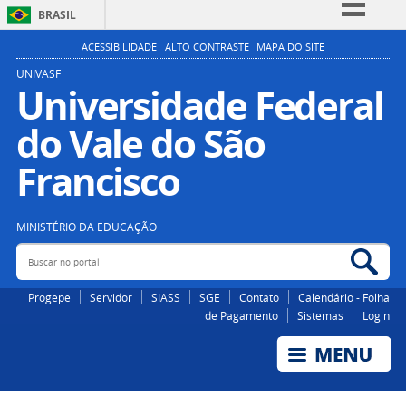
BRASIL
Simplifique!
ACESSIBILIDADE
ALTO CONTRASTE
MAPA DO SITE
Comunica BR
UNIVASF
Universidade Federal
Participe
do Vale do São
Acesso à informação
Legislação
Francisco
Canais
MINISTÉRIO DA EDUCAÇÃO
Buscar no portal
Bus
Progepe
Servidor
SIASS
SGE
Contato
Calendário - Folha
de Pagamento
Sistemas
Login