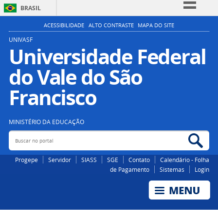
BRASIL
Simplifique!
ACESSIBILIDADE
ALTO CONTRASTE
MAPA DO SITE
Comunica BR
UNIVASF
Universidade Federal
Participe
do Vale do São
Acesso à informação
Legislação
Francisco
Canais
MINISTÉRIO DA EDUCAÇÃO
Buscar no portal
Bus
Progepe
Servidor
SIASS
SGE
Contato
Calendário - Folha
de Pagamento
Sistemas
Login