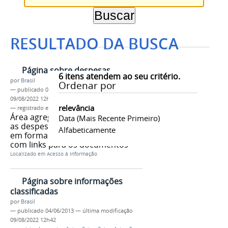
RESULTADO DA BUSCA
Página sobre despesas
6
itens atendem ao seu critério.
por
Brasil
Ordenar por
—
publicado
04/06/2013
—
última modificação
09/08/2022 12h42
relevância
— registrado em:
tag 1
,
tag 2
,
tag 3
,
tag 4
,
tag 5
Área agrega os documentos com
Data (mais Recente Primeiro)
as despesas do órgão. Podem vir
Alfabeticamente
em forma de lista ou em em texto
com links para os documentos
Localizado em
Acesso à Informação
Página sobre informações
classificadas
por
Brasil
—
publicado
04/06/2013
—
última modificação
09/08/2022 12h42