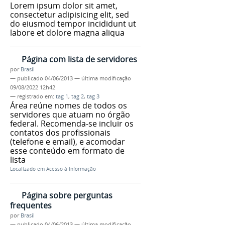
Lorem ipsum dolor sit amet,
consectetur adipisicing elit, sed
do eiusmod tempor incididunt ut
labore et dolore magna aliqua
Página com lista de servidores
por
Brasil
—
publicado
04/06/2013
—
última modificação
09/08/2022 12h42
— registrado em:
tag 1
,
tag 2
,
tag 3
Área reúne nomes de todos os
servidores que atuam no órgão
federal. Recomenda-se incluir os
contatos dos profissionais
(telefone e email), e acomodar
esse conteúdo em formato de
lista
Localizado em
Acesso à Informação
Página sobre perguntas
frequentes
por
Brasil
—
publicado
04/06/2013
—
última modificação