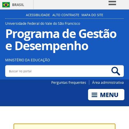
BRASIL
Simplifique!
ACESSIBILIDADE
ALTO CONTRASTE
MAPA DO SITE
Comunica BR
Universidade Federal do Vale do São Francisco
Programa de Gestão
Participe
e Desempenho
Acesso à informação
Legislação
Canais
MINISTÉRIO DA EDUCAÇÃO
Buscar no portal
Bus
Perguntas frequentes
Área administrativa