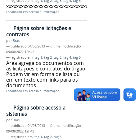
— registrado em:
tag 1
,
tag 2
,
tag 3
,
tag 4
,
tag 5
xxxxxxxxxxxxxxxxxxxxxxxxxxxxxxxxxxxx
Localizado em
Acesso à Informação
Página sobre licitações e
contratos
por
Brasil
—
publicado
04/06/2013
—
última modificação
09/08/2022 12h42
— registrado em:
tag 1
,
tag 2
,
tag 3
,
tag 4
,
tag 5
Área agrega os documentos com
as licitações e contratos do órgão.
Podem vir em forma de lista ou
em em texto com links para os
documentos
Localizado em
Acesso à Informação
Página sobre acesso a
sistemas
por
Brasil
—
publicado
04/06/2013
—
última modificação
09/08/2022 12h43
— registrado em:
tag 1
,
tag 2
,
tag 3