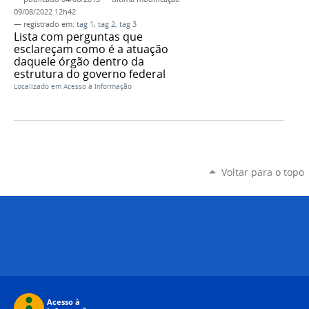
09/08/2022 12h42
— registrado em:
tag 1
,
tag 2
,
tag 3
Lista com perguntas que
esclareçam como é a atuação
daquele órgão dentro da
estrutura do governo federal
Localizado em
Acesso à Informação
Voltar para o topo