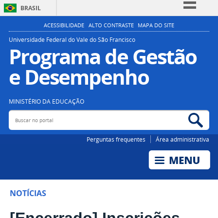
BRASIL
Simplifique!
ACESSIBILIDADE
ALTO CONTRASTE
MAPA DO SITE
Comunica BR
Universidade Federal do Vale do São Francisco
Programa de Gestão
Participe
e Desempenho
Acesso à informação
Legislação
Canais
MINISTÉRIO DA EDUCAÇÃO
Buscar no portal
Bus
Perguntas frequentes
Área administrativa
NOTÍCIAS