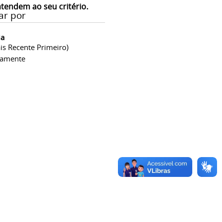
atendem ao seu critério.
ar por
ia
is Recente Primeiro)
camente