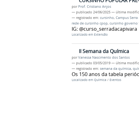
CURSINHO POPULAR PRÉ-
por
Prof. Cristiano Anjos
—
publicado
24/06/2025
—
última modifi
— registrado em:
cursinho
,
Campus Serra 
rede de cursinho cpop
,
cursinho governo 
IG: @curso_serradacapivara
Localizado em
Extensão
II Semana da Química
por
Vanessa Nascimento dos Santos
—
publicado
03/05/2019
—
última modifi
— registrado em:
semana da química
,
quí
Os 150 anos da tabela perió
Localizado em
Química
/
Eventos