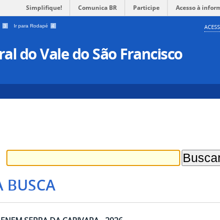
Simplifique!
Comunica BR
Participe
Acesso à infor
a
3
Ir para Rodapé
4
ACESS
al do Vale do São Francisco
A BUSCA