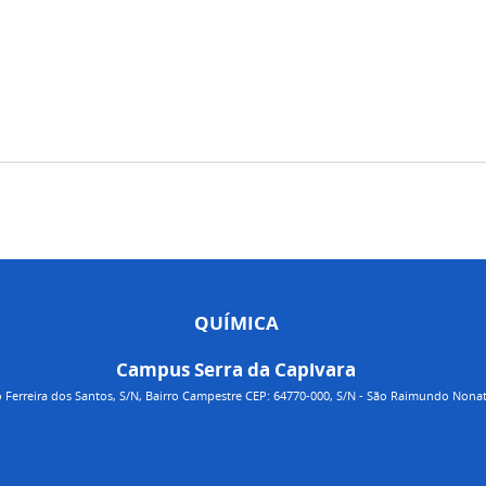
QUÍMICA
Campus Serra da Capivara
 Ferreira dos Santos, S/N, Bairro Campestre CEP: 64770-000, S/N - São Raimundo Nona