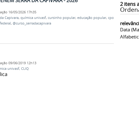
ENEM SERRA DA CAPIVARA - 2026
2
itens 
Orden
cação
16/05/2026 17h35
da Capivara
,
química univasf
,
cursinho popular
,
educação popular
,
cpop
,
relevânc
federal
,
@curso_serradacapivara
Data (ma
Alfabeti
cação
09/06/2019 12h13
mica univasf
,
CLIQ
dica