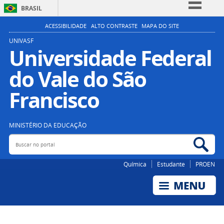
BRASIL
Simplifique!
ACESSIBILIDADE
ALTO CONTRASTE
MAPA DO SITE
Comunica BR
UNIVASF
Universidade Federal
Participe
do Vale do São
Acesso à informação
Legislação
Francisco
Canais
MINISTÉRIO DA EDUCAÇÃO
Buscar no portal
Bus
Química
Estudante
PROEN