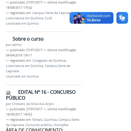
—
publicado
27/07/2017
—
última modificação
19/09/2017 17h32
— registrado em:
Campus Serra da Capivara
,
Licenciatura em Química
,
CLIQ
Localizado em
Química
Sobre o curso
por
admin
—
publicado
27/07/2017
—
última modificação
04/04/2018 13h11
— registrado em:
Colegiado de Química
,
Licenciatura em Química
,
Campus Serra da
Capivara
Localizado em
Química
EDITAL Nº 16 - CONCURSO
PÚBLICO
por
Cristiano da Silva dos Anjos
—
publicado
27/07/2017
—
última modificação
18/09/2017 14h52
— registrado em:
Editais
,
Química
,
Campus Serra
da Capivara
,
Concurso público
,
Inscrições
ÁREA DE CONHECIMENTO: