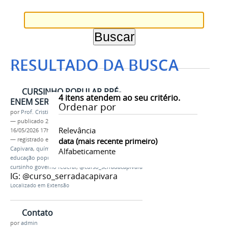
RESULTADO DA BUSCA
CURSINHO POPULAR PRÉ-
4
itens atendem ao seu critério.
ENEM SERRA DA CAPIVARA - 2026
Ordenar por
por
Prof. Cristiano Anjos
—
publicado
24/06/2025
—
última modificação
Relevância
16/05/2026 17h35
— registrado em:
cursinho
data (mais recente primeiro)
,
Campus Serra da
Capivara
,
química univasf
,
cursinho popular
,
Alfabeticamente
educação popular
,
cpop
,
rede de cursinho cpop
,
cursinho governo federal
,
@curso_serradacapivara
IG: @curso_serradacapivara
Localizado em
Extensão
Contato
por
admin