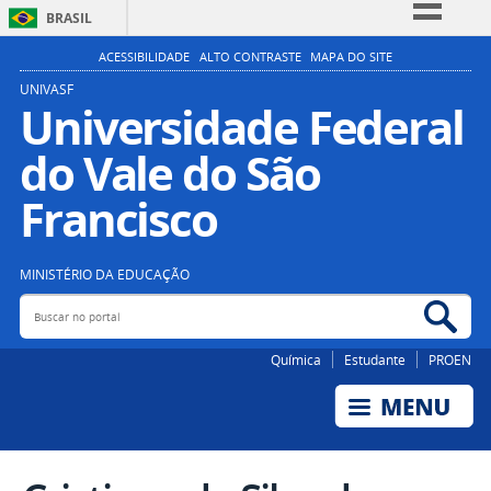
BRASIL
Simplifique!
ACESSIBILIDADE
ALTO CONTRASTE
MAPA DO SITE
Comunica BR
UNIVASF
Universidade Federal
Participe
do Vale do São
Acesso à informação
Legislação
Francisco
Canais
MINISTÉRIO DA EDUCAÇÃO
Buscar no portal
Bus
Química
Estudante
PROEN