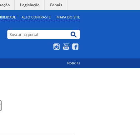
mação
Legislação
Canais
IBILIDADE
ALTO CONTRASTE
MAPA DO SITE
Buscar no portal
Buscar no portal
Instagram
YouTube
Facebook
Notícias