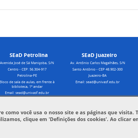
SEaD Petrolina
SEaD Juazeiro
Avenida José de Sá Maniçoba, S/N
Av. Antônio Carlos Magalhães, S/N
Centro - CEP: 56.304-917
Santo Antônio - CEP 48.902-300
Petrolina-PE
Juazeiro-BA
Bloco de sala de aulas, em frente à
Email: sead@univasf.edu.br
biblioteca, 1º andar
Email: sead@univasf.edu.br
 como você usa o nosso site e as páginas que visita. 
tilizamos, clique em
'Definições dos cookies'
. Ao clicar 