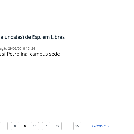
alunos(as) de Esp. em Libras
cação
29/08/2018 16h24
asf Petrolina, campus sede
7
8
9
10
11
12
...
35
PRÓXIMO »