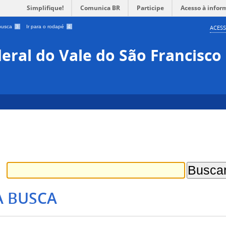
Simplifique!
Comunica BR
Participe
Acesso à infor
 busca
3
Ir para o rodapé
4
ACESS
eral do Vale do São Francisco
A BUSCA