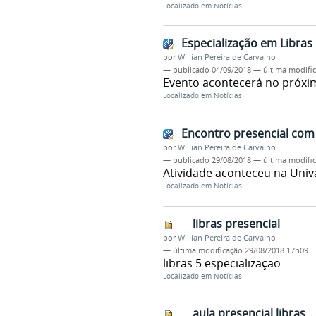
Localizado em
Notícias
Especialização em Libra
por
Willian Pereira de Carvalho
—
publicado
04/09/2018
—
última modifi
Evento acontecerá no próxi
Localizado em
Notícias
Encontro presencial com 
por
Willian Pereira de Carvalho
—
publicado
29/08/2018
—
última modifi
Atividade aconteceu na Univ
Localizado em
Notícias
libras presencial
por
Willian Pereira de Carvalho
—
última modificação
29/08/2018 17h09
libras 5 especializaçao
Localizado em
Notícias
aula presencial libras