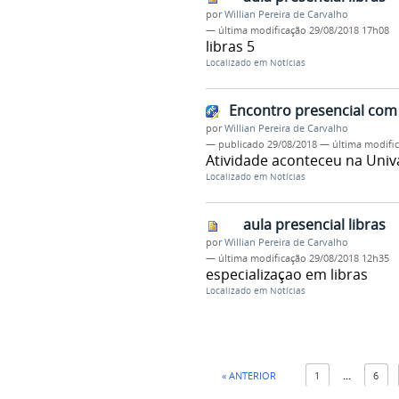
por
Willian Pereira de Carvalho
—
última modificação
29/08/2018 17h08
libras 5
Localizado em
Notícias
Encontro presencial com 
por
Willian Pereira de Carvalho
—
publicado
29/08/2018
—
última modifi
Atividade aconteceu na Univ
Localizado em
Notícias
aula presencial libras
por
Willian Pereira de Carvalho
—
última modificação
29/08/2018 12h35
especializaçao em libras
Localizado em
Notícias
« ANTERIOR
1
...
6