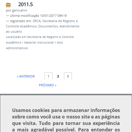
2011.5
por
genivalrm
—
última modificação
10/01/2017 09h19
— registrado em:
SRCA
,
Secretaria de Registro e
Controle Acadêmico
,
Documentos
,
Atendimento
ao usuário
Localizado em
Secretaria de Registro e Controle
Acadêmico
/
Material instrucional
/
Atos
Administrativos
« ANTERIOR
1
2
3
PRÓXIMO »
Usamos
cookies
para armazenar informações
sobre como você usa o nosso site e as páginas
que visita. Tudo para tornar sua experiência
Voltar para o topo
a mais agradável possível. Para entender os