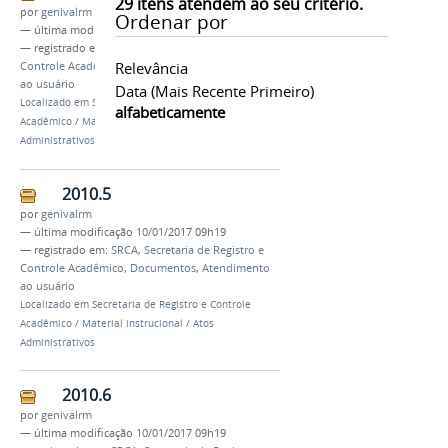
29
itens atendem ao seu critério.
por
genivalrm
Ordenar por
—
última modificação
10/01/2017 09h19
— registrado em:
SRCA
,
Secretaria de Registro e
Relevância
Controle Acadêmico
,
Documentos
,
Atendimento
ao usuário
Data (mais Recente Primeiro)
Localizado em
Secretaria de Registro e Controle
alfabeticamente
Acadêmico
/
Material instrucional
/
Atos
Administrativos
2010.5
por
genivalrm
—
última modificação
10/01/2017 09h19
— registrado em:
SRCA
,
Secretaria de Registro e
Controle Acadêmico
,
Documentos
,
Atendimento
ao usuário
Localizado em
Secretaria de Registro e Controle
Acadêmico
/
Material instrucional
/
Atos
Administrativos
2010.6
por
genivalrm
—
última modificação
10/01/2017 09h19