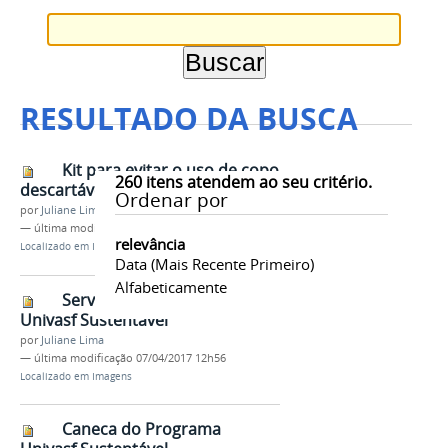
RESULTADO DA BUSCA
Kit para evitar o uso de copo
260
itens atendem ao seu critério.
descartável
Ordenar por
por
Juliane Lima
—
última modificação
07/04/2017 12h53
relevância
Localizado em
Imagens
Data (mais Recente Primeiro)
Alfabeticamente
Servidores recebendo o “Kit
Univasf Sustentável”
por
Juliane Lima
—
última modificação
07/04/2017 12h56
Localizado em
Imagens
Caneca do Programa