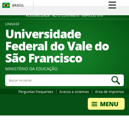
BRASIL
Simplifique!
ACESSIBILIDADE
ALTO CONTRASTE
MAPA DO SITE
Comunica BR
UNIVASF
Universidade
Participe
Federal do Vale do
Acesso à informação
São Francisco
Legislação
Canais
MINISTÉRIO DA EDUCAÇÃO
Buscar no portal
Bus
Perguntas frequentes
Acesso a sistemas
Área de imprensa