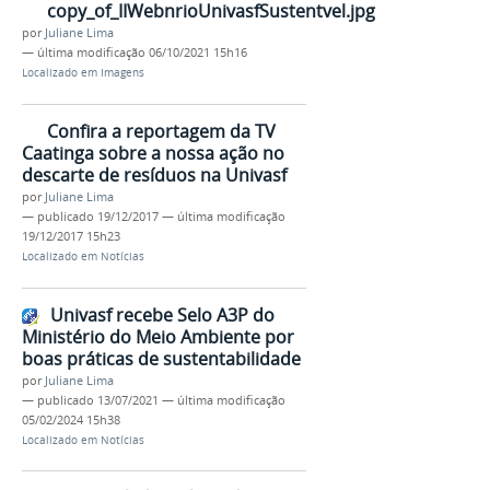
copy_of_IIWebnrioUnivasfSustentvel.jpg
por
Juliane Lima
—
última modificação
06/10/2021 15h16
Localizado em
Imagens
Confira a reportagem da TV
Caatinga sobre a nossa ação no
descarte de resíduos na Univasf
por
Juliane Lima
—
publicado
19/12/2017
—
última modificação
19/12/2017 15h23
Localizado em
Notícias
Univasf recebe Selo A3P do
Ministério do Meio Ambiente por
boas práticas de sustentabilidade
por
Juliane Lima
—
publicado
13/07/2021
—
última modificação
05/02/2024 15h38
Localizado em
Notícias