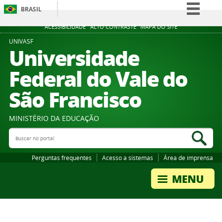
BRASIL
Simplifique!
ACESSIBILIDADE
ALTO CONTRASTE
MAPA DO SITE
Comunica BR
UNIVASF
Universidade
Participe
Federal do Vale do
Acesso à informação
São Francisco
Legislação
Canais
MINISTÉRIO DA EDUCAÇÃO
Buscar no portal
Bus
Perguntas frequentes
Acesso a sistemas
Área de imprensa