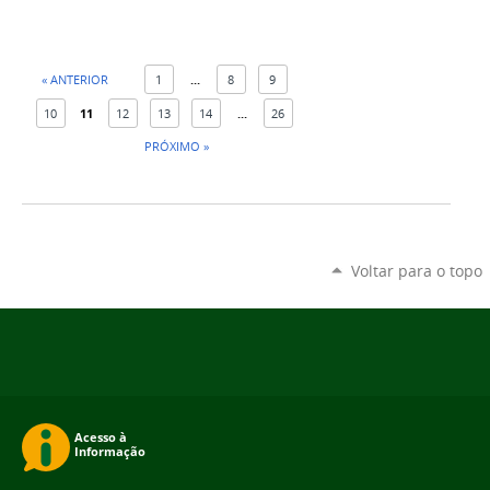
« ANTERIOR
1
...
8
9
10
11
12
13
14
...
26
PRÓXIMO »
Voltar para o topo