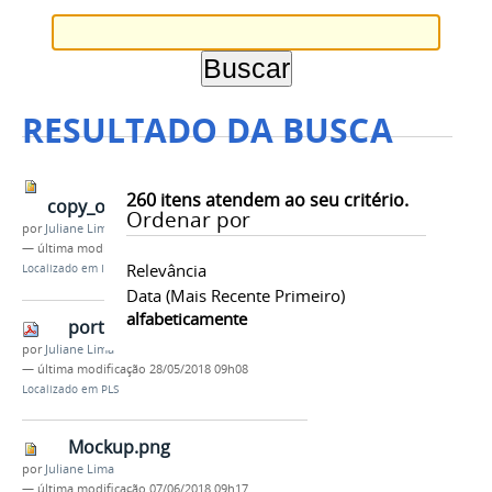
RESULTADO DA BUSCA
260
itens atendem ao seu critério.
copy_of_TITULOCAMPANHAS1.png
Ordenar por
por
Juliane Lima
—
última modificação
22/06/2017 11h46
Relevância
Localizado em
Imagens
Data (mais Recente Primeiro)
alfabeticamente
portariano2382018.pdf
por
Juliane Lima
—
última modificação
28/05/2018 09h08
Localizado em
PLS
Mockup.png
por
Juliane Lima
—
última modificação
07/06/2018 09h17