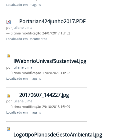
Localizado em
Imagens
Portarian424junho2017.PDF
por
Juliane Lima
—
última modificação
24/07/2017 15h52
Localizado em
Documentos
IIWebnrioUnivasfSustentvel.jpg
por
Juliane Lima
—
última modificação
17/09/2021 11h22
Localizado em
Imagens
20170607_144227.jpg
por
Juliane Lima
—
última modificação
29/10/2018 16h09
Localizado em
Imagens
LogotipoPlanosdeGestoAmbiental.jpg