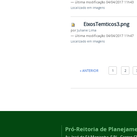
—
última modificação
04/04/2017 11h43
Localizado em
Imagens
EixosTemticos3.png
por
Juliane Lima
—
última modificação
04/04/2017 11h47
Localizado em
Imagens
« ANTERIOR
1
2
Pró-Reitoria de Planejam