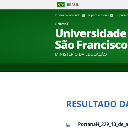
BRASIL
Ir para o conteúdo
1
Ir para o menu
2
Ir para
UNIVASF
Universidade 
São Francisco
MINISTÉRIO DA EDUCAÇÃO
RESULTADO D
PortariaN_229_13_de_a