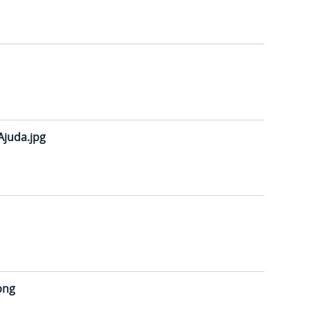
juda.jpg
png