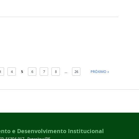
3
4
5
6
7
8
...
26
PRÓXIMO »
ento e Desenvolvimento Institucional