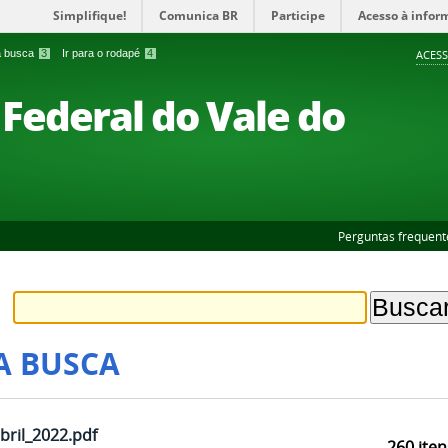
Simplifique!
Comunica BR
Participe
Acesso à infor
 a busca
3
Ir para o rodapé
4
ACESS
Federal do Vale do
Perguntas frequent
A BUSCA
bril_2022.pdf
260
iten