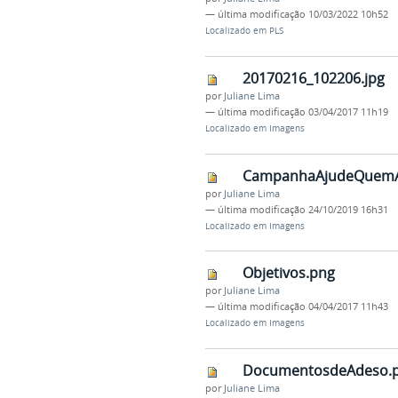
—
última modificação
10/03/2022 10h52
Localizado em
PLS
20170216_102206.jpg
por
Juliane Lima
—
última modificação
03/04/2017 11h19
Localizado em
Imagens
CampanhaAjudeQuemA
por
Juliane Lima
—
última modificação
24/10/2019 16h31
Localizado em
Imagens
Objetivos.png
por
Juliane Lima
—
última modificação
04/04/2017 11h43
Localizado em
Imagens
DocumentosdeAdeso.
por
Juliane Lima