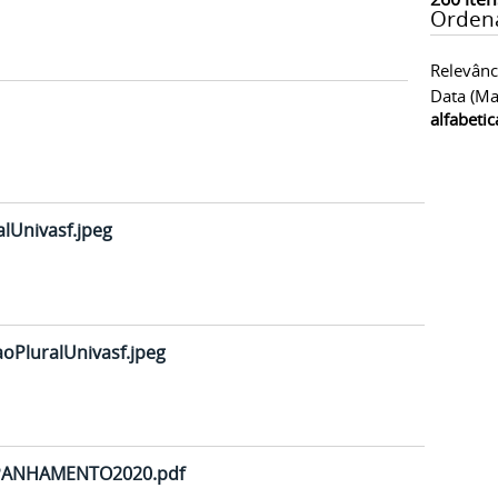
Orden
Relevânc
Data (ma
alfabeti
lUnivasf.jpeg
oPluralUnivasf.jpeg
PANHAMENTO2020.pdf