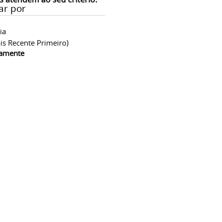
ar por
ia
is Recente Primeiro)
camente