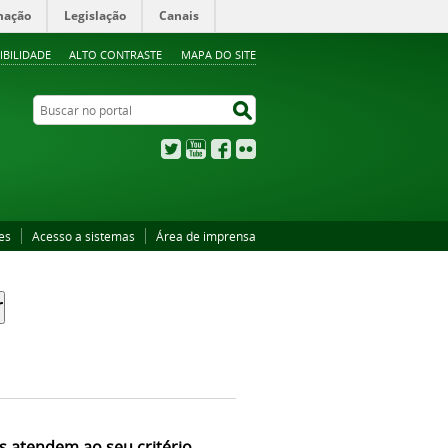
mação
Legislação
Canais
IBILIDADE
ALTO CONTRASTE
MAPA DO SITE
Buscar no portal
Buscar no portal
Twitter
YouTube
Facebook
Flickr
es
Acesso a sistemas
Área de imprensa
s atendem ao seu critério.