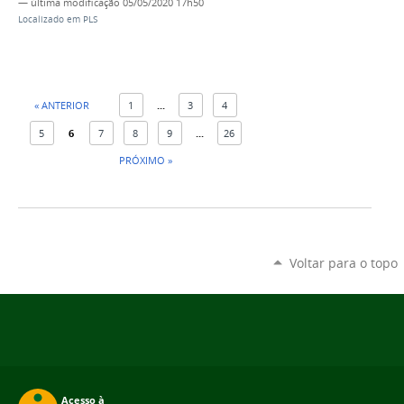
—
última modificação
05/05/2020 17h50
Localizado em
PLS
« ANTERIOR
1
...
3
4
5
6
7
8
9
...
26
PRÓXIMO »
Voltar para o topo