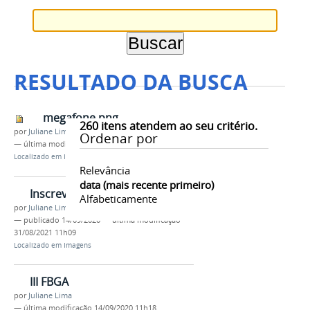
RESULTADO DA BUSCA
megafone.png
260
itens atendem ao seu critério.
por
Juliane Lima
Ordenar por
—
última modificação
07/10/2020 22h06
Localizado em
Imagens
Relevância
data (mais recente primeiro)
Inscreva-se!
Alfabeticamente
por
Juliane Lima
—
publicado
14/09/2020
—
última modificação
31/08/2021 11h09
Localizado em
Imagens
III FBGA
por
Juliane Lima
—
última modificação
14/09/2020 11h18