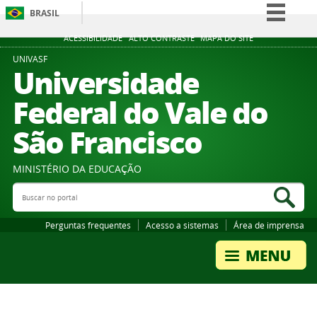
BRASIL
Simplifique!
ACESSIBILIDADE
ALTO CONTRASTE
MAPA DO SITE
Comunica BR
UNIVASF
Universidade
Participe
Federal do Vale do
Acesso à informação
São Francisco
Legislação
Canais
MINISTÉRIO DA EDUCAÇÃO
Buscar no portal
Bus
Perguntas frequentes
Acesso a sistemas
Área de imprensa