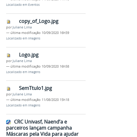
Localizado em
Eventos
copy_of_Logo.jpg
por
Juliane Lima
—
última modificação
10/09/2020 16h59
Localizado em
Imagens
Logo.jpg
por
Juliane Lima
—
última modificação
10/09/2020 16h58
Localizado em
Imagens
SemTtulo1.jpg
por
Juliane Lima
—
última modificação
11/08/2020 15h18
Localizado em
Imagens
CRC Univasf, Naend’a e
parceiros lançam campanha
Máscaras pela Vida para ajudar