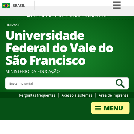
BRASIL
Simplifique!
ACESSIBILIDADE
ALTO CONTRASTE
MAPA DO SITE
Comunica BR
UNIVASF
Universidade
Participe
Federal do Vale do
Acesso à informação
São Francisco
Legislação
Canais
MINISTÉRIO DA EDUCAÇÃO
Buscar no portal
Bus
Perguntas frequentes
Acesso a sistemas
Área de imprensa