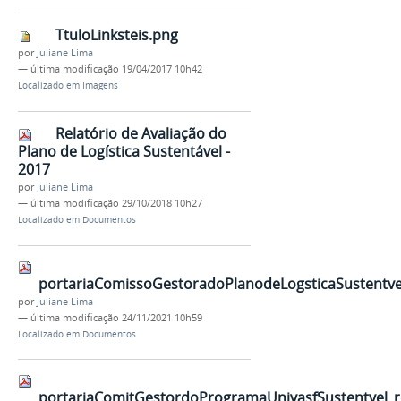
TtuloLinksteis.png
por
Juliane Lima
—
última modificação
19/04/2017 10h42
Localizado em
Imagens
Relatório de Avaliação do
Plano de Logística Sustentável -
2017
por
Juliane Lima
—
última modificação
29/10/2018 10h27
Localizado em
Documentos
portariaComissoGestoradoPlanodeLogsticaSustentv
por
Juliane Lima
—
última modificação
24/11/2021 10h59
Localizado em
Documentos
portariaComitGestordoProgramaUnivasfSustentvel_r