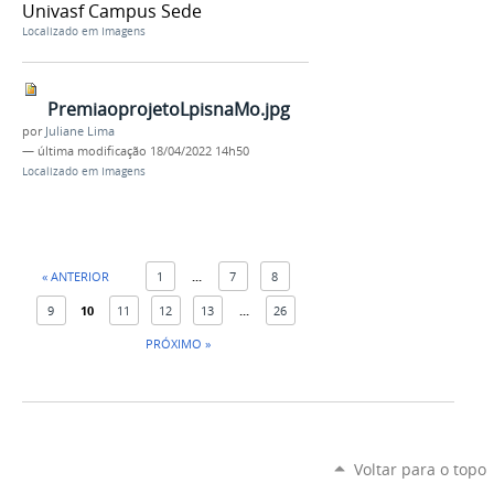
Univasf Campus Sede
Localizado em
Imagens
PremiaoprojetoLpisnaMo.jpg
por
Juliane Lima
—
última modificação
18/04/2022 14h50
Localizado em
Imagens
« ANTERIOR
1
...
7
8
9
10
11
12
13
...
26
PRÓXIMO »
Voltar para o topo