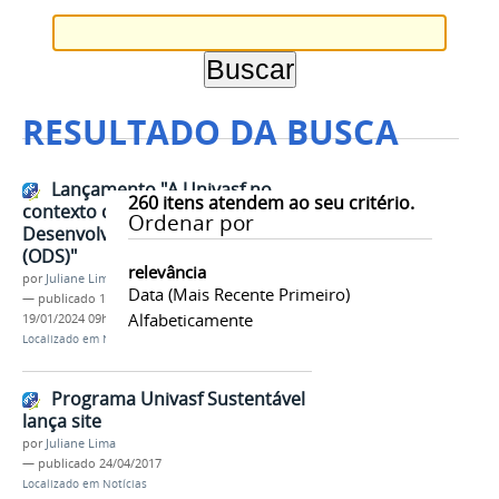
RESULTADO DA BUSCA
Lançamento "A Univasf no
260
itens atendem ao seu critério.
contexto dos Objetivos de
Ordenar por
Desenvolvimento Sustentável
(ODS)"
relevância
por
Juliane Lima
Data (mais Recente Primeiro)
—
publicado
16/12/2021
—
última modificação
Alfabeticamente
19/01/2024 09h38
Localizado em
Notícias
Programa Univasf Sustentável
lança site
por
Juliane Lima
—
publicado
24/04/2017
Localizado em
Notícias