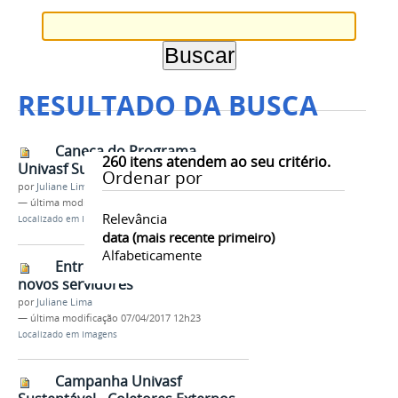
RESULTADO DA BUSCA
Caneca do Programa
260
itens atendem ao seu critério.
Univasf Sustentável
Ordenar por
por
Juliane Lima
—
última modificação
07/04/2017 12h23
Relevância
Localizado em
Imagens
data (mais recente primeiro)
Alfabeticamente
Entrega de canecas aos
novos servidores
por
Juliane Lima
—
última modificação
07/04/2017 12h23
Localizado em
Imagens
Campanha Univasf