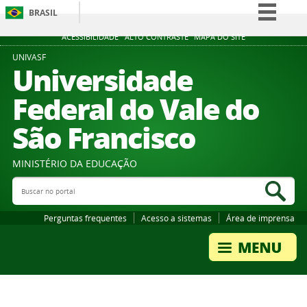
BRASIL
Simplifique!
ACESSIBILIDADE
ALTO CONTRASTE
MAPA DO SITE
Comunica BR
UNIVASF
Universidade
Participe
Federal do Vale do
Acesso à informação
São Francisco
Legislação
Canais
MINISTÉRIO DA EDUCAÇÃO
Buscar no portal
Bus
Perguntas frequentes
Acesso a sistemas
Área de imprensa