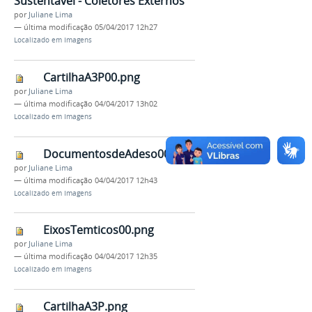
Sustentável - Coletores Externos
por
Juliane Lima
—
última modificação
05/04/2017 12h27
Localizado em
Imagens
CartilhaA3P00.png
por
Juliane Lima
—
última modificação
04/04/2017 13h02
Localizado em
Imagens
DocumentosdeAdeso00.png
por
Juliane Lima
—
última modificação
04/04/2017 12h43
Localizado em
Imagens
EixosTemticos00.png
por
Juliane Lima
—
última modificação
04/04/2017 12h35
Localizado em
Imagens
CartilhaA3P.png