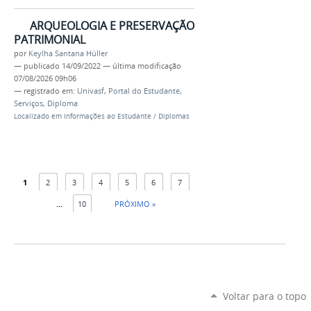
ARQUEOLOGIA E PRESERVAÇÃO
PATRIMONIAL
por
Keylha Santana Hüller
—
publicado
14/09/2022
—
última modificação
07/08/2026 09h06
— registrado em:
Univasf
,
Portal do Estudante
,
Serviços
,
Diploma
Localizado em
Informações ao Estudante
/
Diplomas
1
2
3
4
5
6
7
...
10
PRÓXIMO »
Voltar para o topo