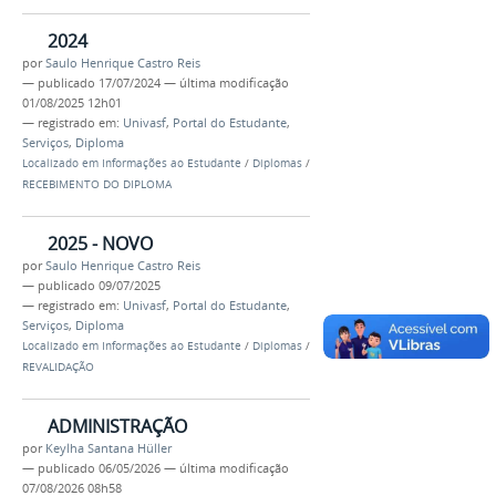
2024
por
Saulo Henrique Castro Reis
—
publicado
17/07/2024
—
última modificação
01/08/2025 12h01
— registrado em:
Univasf
,
Portal do Estudante
,
Serviços
,
Diploma
Localizado em
Informações ao Estudante
/
Diplomas
/
RECEBIMENTO DO DIPLOMA
2025 - NOVO
por
Saulo Henrique Castro Reis
—
publicado
09/07/2025
— registrado em:
Univasf
,
Portal do Estudante
,
Serviços
,
Diploma
Localizado em
Informações ao Estudante
/
Diplomas
/
REVALIDAÇÃO
ADMINISTRAÇÃO
por
Keylha Santana Hüller
—
publicado
06/05/2026
—
última modificação
07/08/2026 08h58