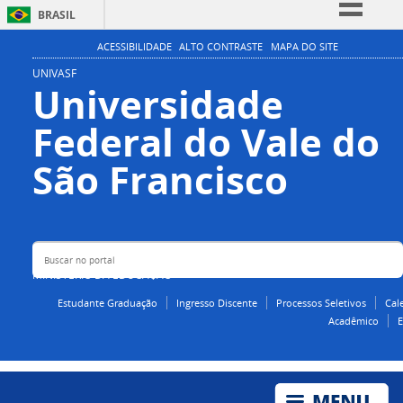
BRASIL
Simplifique!
ACESSIBILIDADE
ALTO CONTRASTE
MAPA DO SITE
Comunica BR
UNIVASF
Universidade
Participe
Federal do Vale do
Acesso à informação
Legislação
Buscar no portal
São Francisco
Canais
MINISTÉRIO DA EDUCAÇÃO
Estudante Graduação
Ingresso Discente
Processos Seletivos
Cal
Acadêmico
E