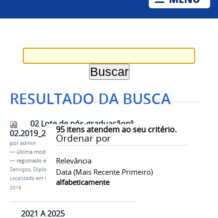
RESULTADO DA BUSCA
02 Lote de pós-graduaçãonº
95
itens atendem ao seu critério.
02.2019_26_02_2019
Ordenar por
por
admin
—
última modificação
27/02/2019 08h58
Relevância
— registrado em:
Univasf
,
Portal do Estudante
,
Serviços
,
Diploma
Data (mais Recente Primeiro)
Localizado em
Informações ao Estudante
/
…
/
Lotes
/
alfabeticamente
2019
2021 A 2025