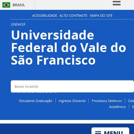
BRASIL
Simplifique!
ACESSIBILIDADE
ALTO CONTRASTE
MAPA DO SITE
Comunica BR
UNIVASF
Universidade
Participe
Federal do Vale do
Acesso à informação
Legislação
Buscar no portal
São Francisco
Canais
MINISTÉRIO DA EDUCAÇÃO
Estudante Graduação
Ingresso Discente
Processos Seletivos
Cal
Acadêmico
E