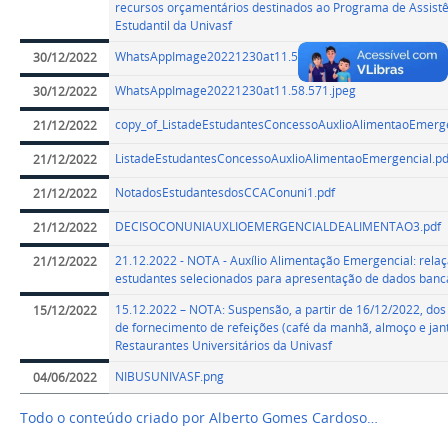
recursos orçamentários destinados ao Programa de Assist
Estudantil da Univasf
WhatsAppImage20221230at11.58.57.jpeg
30/12/2022
WhatsAppImage20221230at11.58.571.jpeg
30/12/2022
copy_of_ListadeEstudantesConcessoAuxlioAlimentaoEmerge
21/12/2022
ListadeEstudantesConcessoAuxlioAlimentaoEmergencial.pd
21/12/2022
NotadosEstudantesdosCCAConuni1.pdf
21/12/2022
DECISOCONUNIAUXLIOEMERGENCIALDEALIMENTAO3.pdf
21/12/2022
21.12.2022 - NOTA - Auxílio Alimentação Emergencial: rela
21/12/2022
estudantes selecionados para apresentação de dados banc
15.12.2022 – NOTA: Suspensão, a partir de 16/12/2022, dos
15/12/2022
de fornecimento de refeições (café da manhã, almoço e jan
Restaurantes Universitários da Univasf
NIBUSUNIVASF.png
04/06/2022
Todo o conteúdo criado por Alberto Gomes Cardoso…