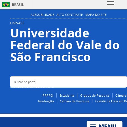
BRASIL
Simplifique!
ACESSIBILIDADE
ALTO CONTRASTE
MAPA DO SITE
Comunica BR
UNIVASF
Universidade
Participe
Federal do Vale do
Acesso à informação
Legislação
Buscar no portal
São Francisco
Canais
MINISTÉRIO DA EDUCAÇÃO
PRPPGI
Estudante
Grupos de Pesquisa
Câmara
Graduação
Câmara de Pesquisa
Comitê de Ética em P