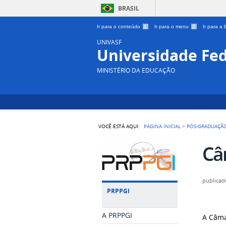
BRASIL
Ir para o conteúdo
1
Ir para o menu
2
Ir para a
UNIVASF
Universidade Fed
MINISTÉRIO DA EDUCAÇÃO
VOCÊ ESTÁ AQUI:
PÁGINA INICIAL
>
PÓS-GRADUAÇÃ
Câ
publicad
PRPPGI
A PRPPGI
A Câma