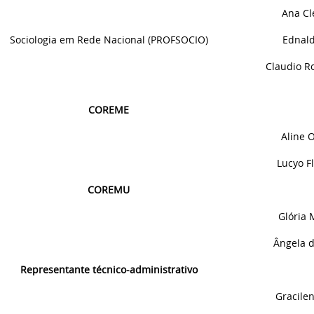
Ana Cl
Sociologia em Rede Nacional (PROFSOCIO)
Ednald
Claudio R
COREME
Aline
O
Lucyo
F
COREMU
Glória 
Ângela d
Representante técnico-administrativo
Gracile