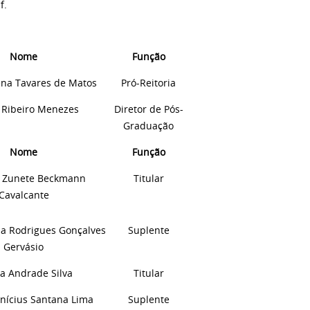
f.
Nome
Função
ena Tavares de Matos
Pró-Reitoria
 Ribeiro Menezes
Diretor de
Pós-
Graduação
Nome
Função
a Zunete Beckmann
Titular
Cavalcante
ia Rodrigues Gonçalves
Suplente
Gervásio
ra Andrade Silva
Titular
nícius Santana Lima
Suplente