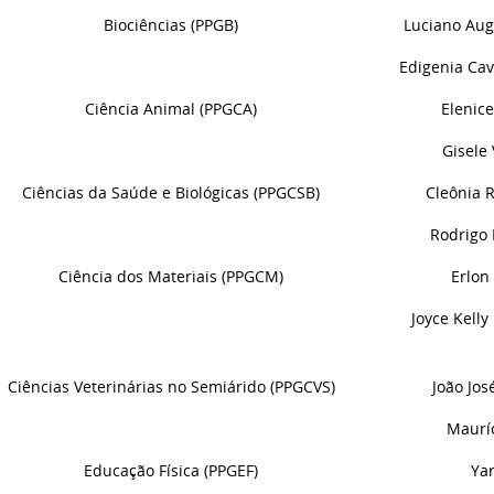
Biociências (PPGB)
Luciano Aug
Edigenia Ca
Ciência Animal (PPGCA)
Elenic
Gisele
Ciências da Saúde e Biológicas (PPGCSB)
Cle
ô
nia 
Rodrigo 
Ciência dos Materiais (PPGCM)
Erlon
Joyce Kell
Ciências Veterinárias no Semiárido (PPGCVS)
João Jos
Mauríc
Educação Física (PPGEF)
Yar