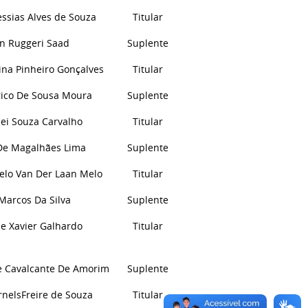
ssias Alves
d
e Souza
Titular
n Ruggeri Saad
Suplente
ina Pinheiro Gonçalves
Titular
rico De Sousa Moura
Suplente
ei Souza Carvalho
Titular
e Magalhães Lima
Suplente
elo Van Der Laan Melo
Titular
Marcos Da Silva
Suplente
ne Xavier Galhardo
Titular
e Cavalcante
D
e Amorim
Suplente
rnelsFreire de Souza
Titular