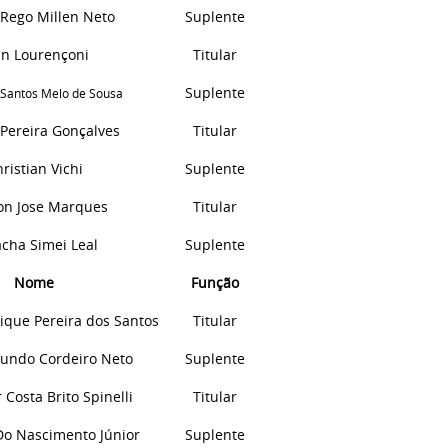
 Rego Millen Neto
Suplente
an
Lourençoni
Titular
Suplente
 Santos Melo de Sousa
Pereira Gonçalves
Titular
ristian Vichi
Suplente
on Jose Marques
Titular
cha Simei Leal
Suplente
Nome
Função
ique
Pereira
dos
Santos
Titular
mundo Cordeiro Neto
Suplente
 Costa Brito Spinelli
Titular
D
o Nascimento Júnior
Suplente