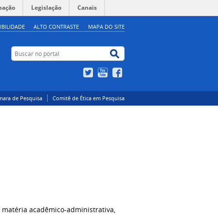
mação
Legislação
Canais
IBILIDADE
ALTO CONTRASTE
MAPA DO SITE
Buscar no portal
Buscar no portal
Twitter
YouTube
Facebook
mara de Pesquisa
Comitê de Ética em Pesquisa
 matéria acadêmico-administrativa,