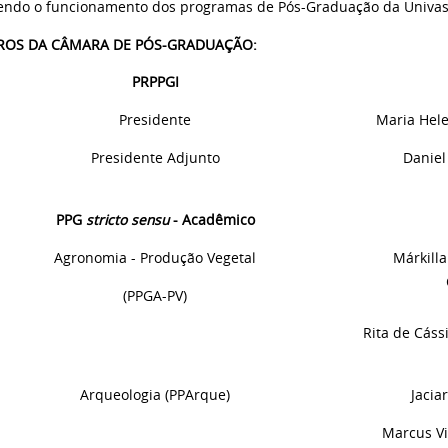
endo o funcionamento dos programas de Pós-Graduação da Univas
OS DA CÂMARA DE PÓS-GRADUAÇÃO:
PRPPGI
Presidente
Maria Hel
Presidente Adjunto
Daniel
PPG
stricto sensu
- Acadêmico
Agronomia - Produção Vegetal
Márkill
(PPGA-PV)
Rita
d
e Cáss
Arqueologia (PPArque)
Jacia
Marcus Vi