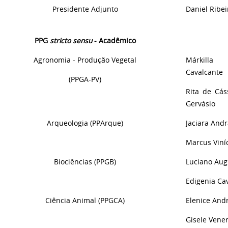
Presidente Adjunto
Daniel Ribe
PPG
stricto sensu
- Acadêmico
Agronomia - Produção Vegetal
Márkill
Cavalcante
(PPGA-PV)
Rita
d
e Cás
Gervásio
Arqueologia (PPArque)
Jaciara Andr
Marcus Viní
Biociências (PPGB)
Luciano Aug
Edigenia Ca
Ciência Animal (PPGCA)
Elenice And
Gisele Vene