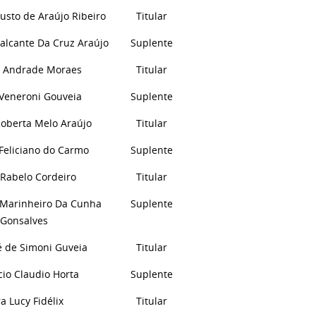
usto de Araújo Ribeiro
Titular
valcante
D
a Cruz Araújo
Suplente
e Andrade Moraes
Titular
 Veneroni Gouveia
Suplente
Roberta Melo Araújo
Titular
Feliciano do Carmo
Suplente
 Rabelo Cordeiro
Titular
y Marinheiro
D
a Cunha
Suplente
Gonsalves
é de Simoni Guveia
Titular
io Claudio Horta
Suplente
a Lucy Fidélix
Titular