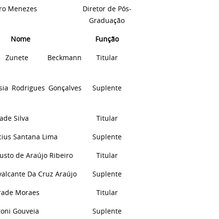
iro Menezes
Diretor de
Pós-
Graduação
Nome
Função
a Zunete Beckmann
Titular
sia Rodrigues Gonçalves
Suplente
ade Silva
Titular
cius Santana Lima
Suplente
usto de Araújo Ribeiro
Titular
valcante
D
a Cruz Araújo
Suplente
rade Moraes
Titular
roni Gouveia
Suplente