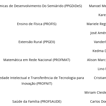
micas de Desenvolvimento Do Semiárido (PPGDiDeS)
Manoel Me
Kare
Ensino de Física (PROFIS)
Mariele Reg
José Amé
Extensão Rural (PPGEX)
Vanderl
Kedma D
Matemática em Rede Nacional (PROFMAT)
Alison Marc
Lino 
edade Intelectual e Transferência de Tecnologia para
Cristia
Inovação (PROFNIT)
Miriam Cleid
Saúde da Família (PROFSAUDE)
Carlos Do