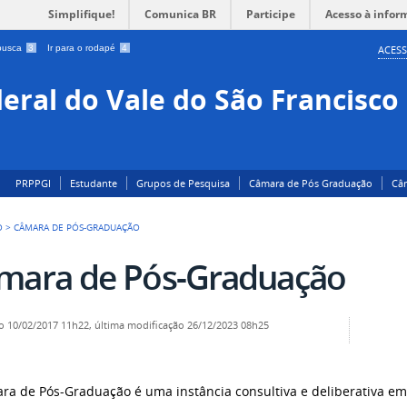
Simplifique!
Comunica BR
Participe
Acesso à infor
 busca
3
Ir para o rodapé
4
ACESS
eral do Vale do São Francisco
PRPPGI
Estudante
Grupos de Pesquisa
Câmara de Pós Graduação
Câ
O
>
CÂMARA DE PÓS-GRADUAÇÃO
mara de Pós-Graduação
o
10/02/2017 11h22,
última modificação
26/12/2023 08h25
ra de Pós-Graduação é uma instância consultiva e deliberativa em