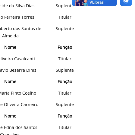
eide da Silva Dias
Suplente
o Ferreira Torres
Titular
oberto dos Santos de
Suplente
Almeida
Nome
Função
liveira
Cavalcanti
Titular
lavio
Bezerra
Diniz
Suplente
Nome
Função
Maria Pinto Coelho
Titular
e Oliveira Carneiro
Suplente
Nome
Função
ne Edna dos Santos
Titular
Gonçalves