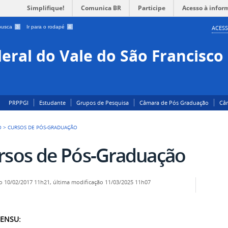
Simplifique!
Comunica BR
Participe
Acesso à infor
 busca
3
Ir para o rodapé
4
ACESS
eral do Vale do São Francisco
PRPPGI
Estudante
Grupos de Pesquisa
Câmara de Pós Graduação
Câ
O
>
CURSOS DE PÓS-GRADUAÇÃO
rsos de Pós-Graduação
o
10/02/2017 11h21,
última modificação
11/03/2025 11h07
SENSU: