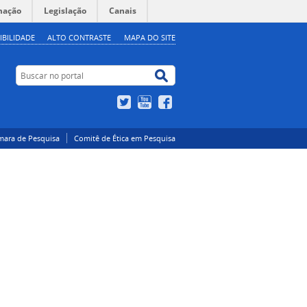
mação
Legislação
Canais
IBILIDADE
ALTO CONTRASTE
MAPA DO SITE
Buscar no portal
Buscar no portal
Twitter
YouTube
Facebook
mara de Pesquisa
Comitê de Ética em Pesquisa