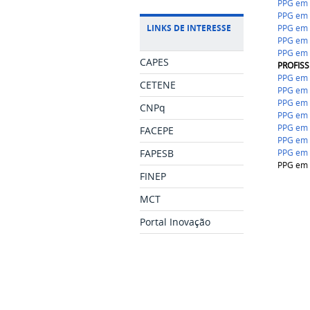
PPG em 
PPG em 
LINKS DE INTERESSE
PPG em 
PPG
em 
PPG em 
CAPES
PROFISS
PPG em 
CETENE
PPG em 
PPG em 
CNPq
PPG em 
PPG em P
FACEPE
PPG em 
FAPESB
PPG em 
PPG em 
FINEP
MCT
Portal Inovação