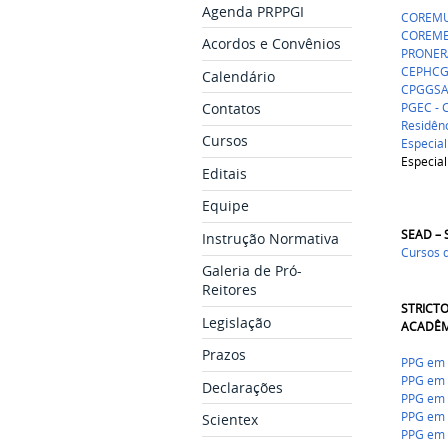
Agenda PRPPGI
COREMU 
COREME 
Acordos e Convênios
PRONERA
CEPHCG 
Calendário
CPGGSA 
PGEC - C
Contatos
Residênc
Cursos
Especia
Especia
Editais
Equipe
SEAD –
Instrução Normativa
Cursos 
Galeria de Pró-
Reitores
STRICT
Legislação
ACADÊM
Prazos
PPG em 
PPG em 
Declarações
PPG em 
PPG em 
Scientex
PPG em P