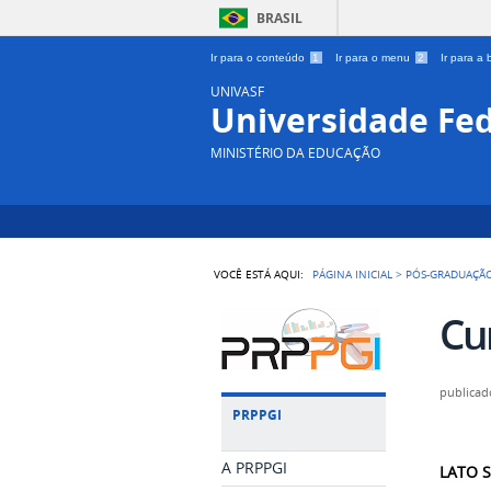
BRASIL
Ir para o conteúdo
1
Ir para o menu
2
Ir para a
UNIVASF
Universidade Fed
MINISTÉRIO DA EDUCAÇÃO
VOCÊ ESTÁ AQUI:
PÁGINA INICIAL
>
PÓS-GRADUAÇÃ
Cu
publicad
PRPPGI
A PRPPGI
LATO 