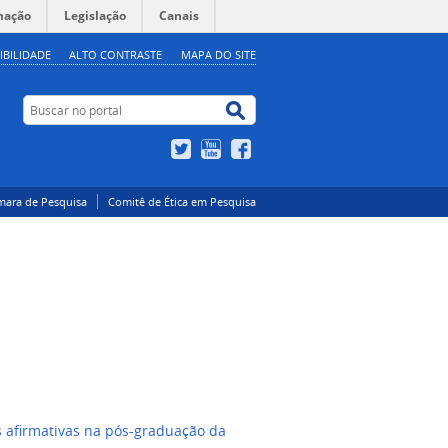
mação
Legislação
Canais
IBILIDADE
ALTO CONTRASTE
MAPA DO SITE
Buscar no portal
Buscar no portal
Twitter
YouTube
Facebook
mara de Pesquisa
Comitê de Ética em Pesquisa
 afirmativas na pós-graduação da