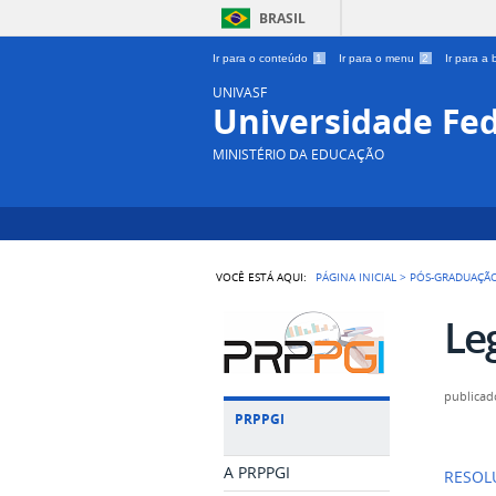
BRASIL
Ir para o conteúdo
1
Ir para o menu
2
Ir para a
UNIVASF
Universidade Fed
MINISTÉRIO DA EDUCAÇÃO
VOCÊ ESTÁ AQUI:
PÁGINA INICIAL
>
PÓS-GRADUAÇÃ
Le
publicad
PRPPGI
A PRPPGI
RESOLU