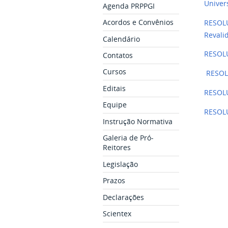
Univer
Agenda PRPPGI
Acordos e Convênios
RESOLU
Revali
Calendário
RESOLU
Contatos
Cursos
RESOLU
Editais
RESOLU
Equipe
RESOLU
Instrução Normativa
Galeria de Pró-
Reitores
Legislação
Prazos
Declarações
Scientex