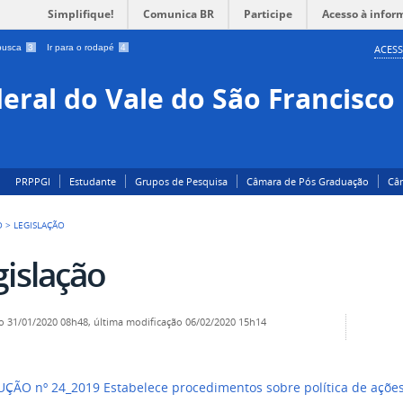
Simplifique!
Comunica BR
Participe
Acesso à infor
 busca
3
Ir para o rodapé
4
ACESS
eral do Vale do São Francisco
PRPPGI
Estudante
Grupos de Pesquisa
Câmara de Pós Graduação
Câ
O
>
LEGISLAÇÃO
gislação
o
31/01/2020 08h48,
última modificação
06/02/2020 15h14
ÇÃO nº 24_2019 Estabelece procedimentos sobre política de ações