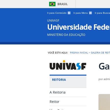
BRASIL
Ir para Conteúdo
1
Ir para Menu
2
Ir para Busc
UNIVASF
Universidade Feder
MINISTÉRIO DA EDUCAÇÃO
VOCÊ ESTÁ AQUI:
PÁGINA INICIAL
>
GALERIA DE REI
Ga
por
adm
REITORIA
A Reitoria
Reitor