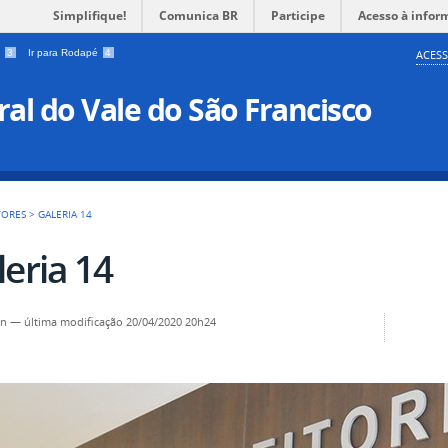
Simplifique!
Comunica BR
Participe
Acesso à infor
a
3
Ir para Rodapé
4
ACESS
al do Vale do São Francisco
TORES
>
GALERIA 14
leria 14
in
—
última modificação
20/04/2020 20h24