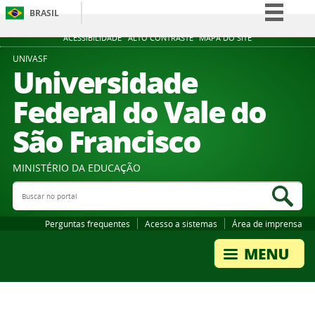
BRASIL
Simplifique!
ACESSIBILIDADE
ALTO CONTRASTE
MAPA DO SITE
Comunica BR
UNIVASF
Universidade
Participe
Federal do Vale do
Acesso à informação
São Francisco
Legislação
Canais
MINISTÉRIO DA EDUCAÇÃO
Buscar no portal
Bus
Perguntas frequentes
Acesso a sistemas
Área de imprensa