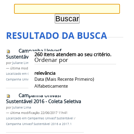
RESULTADO DA BUSCA
Campanha Univasf
260
itens atendem ao seu critério.
Sustentável 2016 - Coleta Seletiva
Ordenar por
por
Juliane Lima
—
última modificação
22/06/2017 11h40
relevância
Localizado em
Campanhas Univasf Sustentável
/
Data (mais Recente Primeiro)
Campanha Univasf Sustentável 2016 a 2017.1
Alfabeticamente
Campanha Univasf
Sustentável 2016 - Coleta Seletiva
por
Juliane Lima
—
última modificação
22/06/2017 11h41
Localizado em
Campanhas Univasf Sustentável
/
Campanha Univasf Sustentável 2016 a 2017.1