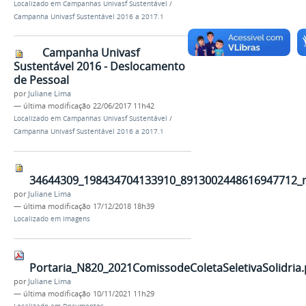
Localizado em
Campanhas Univasf Sustentável
/
Campanha Univasf Sustentável 2016 a 2017.1
Campanha Univasf
Sustentável 2016 - Deslocamento
de Pessoal
por
Juliane Lima
—
última modificação
22/06/2017 11h42
Localizado em
Campanhas Univasf Sustentável
/
Campanha Univasf Sustentável 2016 a 2017.1
34644309_198434704133910_8913002448616947712_
por
Juliane Lima
—
última modificação
17/12/2018 18h39
Localizado em
Imagens
Portaria_N820_2021ComissodeColetaSeletivaSolidria.
por
Juliane Lima
—
última modificação
10/11/2021 11h29