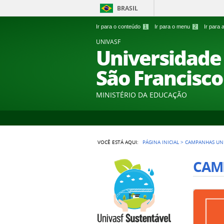
BRASIL
Ir para o conteúdo
1
Ir para o menu
2
Ir para
UNIVASF
Universidade 
São Francisco
MINISTÉRIO DA EDUCAÇÃO
VOCÊ ESTÁ AQUI:
PÁGINA INICIAL
>
CAMPANHAS UNI
CAMP