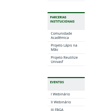
PARCERIAS
INSTITUCIONAIS
Comunidade
Acadêmica
Projeto Lápis na
Mão
Projeto Reutilize
Univasf
EVENTOS
I Webinário
II Webinário
III FBGA