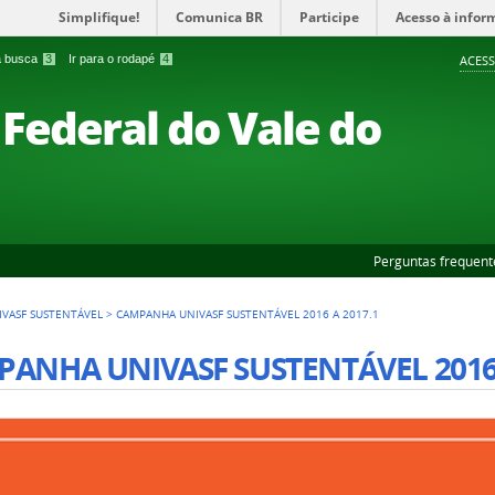
Simplifique!
Comunica BR
Participe
Acesso à infor
 a busca
3
Ir para o rodapé
4
ACESS
Federal do Vale do
Perguntas frequent
VASF SUSTENTÁVEL
>
CAMPANHA UNIVASF SUSTENTÁVEL 2016 A 2017.1
ANHA UNIVASF SUSTENTÁVEL 2016 