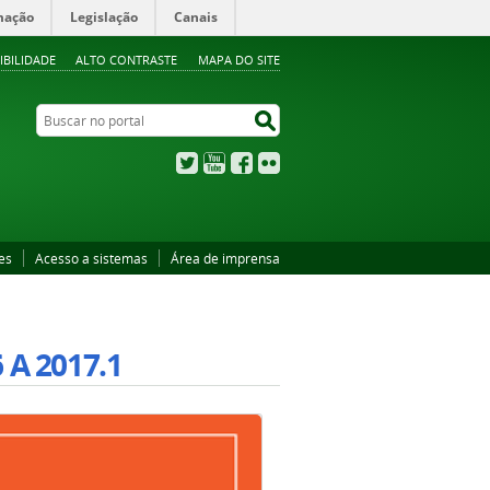
mação
Legislação
Canais
IBILIDADE
ALTO CONTRASTE
MAPA DO SITE
Buscar no portal
Buscar no portal
Twitter
YouTube
Facebook
Flickr
es
Acesso a sistemas
Área de imprensa
A 2017.1