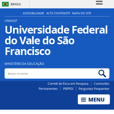
BRASIL
Simplifique!
ACESSIBILIDADE
ALTO CONTRASTE
MAPA DO SITE
Comunica BR
UNIVASF
Universidade Federal
Participe
do Vale do São
Acesso à informação
Legislação
Francisco
Canais
MINISTÉRIO DA EDUCAÇÃO
Buscar no portal
Bus
Comitê de Ética em Pesquisa
Comissões
Permanentes
PRPPGI
Perguntas frequentes