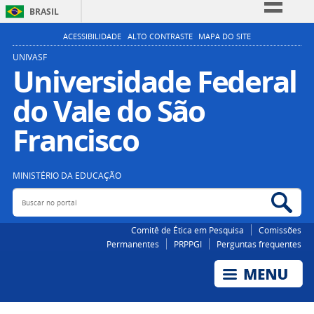
BRASIL
Simplifique!
ACESSIBILIDADE
ALTO CONTRASTE
MAPA DO SITE
Comunica BR
UNIVASF
Universidade Federal
Participe
do Vale do São
Acesso à informação
Legislação
Francisco
Canais
MINISTÉRIO DA EDUCAÇÃO
Buscar no portal
Bus
Comitê de Ética em Pesquisa
Comissões
Permanentes
PRPPGI
Perguntas frequentes