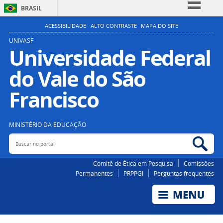
BRASIL
Simplifique!
ACESSIBILIDADE
ALTO CONTRASTE
MAPA DO SITE
Comunica BR
UNIVASF
Universidade Federal
Participe
do Vale do São
Acesso à informação
Legislação
Francisco
Canais
MINISTÉRIO DA EDUCAÇÃO
Buscar no portal
Bus
Comitê de Ética em Pesquisa
Comissões
Permanentes
PRPPGI
Perguntas frequentes