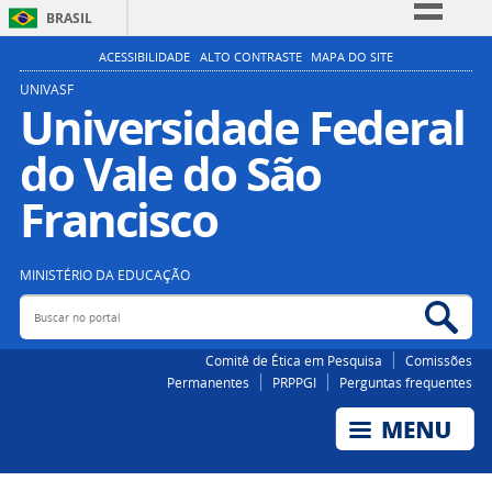
BRASIL
Simplifique!
ACESSIBILIDADE
ALTO CONTRASTE
MAPA DO SITE
Comunica BR
UNIVASF
Universidade Federal
Participe
do Vale do São
Acesso à informação
Legislação
Francisco
Canais
MINISTÉRIO DA EDUCAÇÃO
Buscar no portal
Bus
Comitê de Ética em Pesquisa
Comissões
Permanentes
PRPPGI
Perguntas frequentes