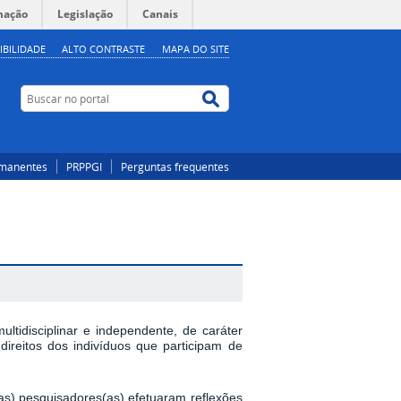
mação
Legislação
Canais
IBILIDADE
ALTO CONTRASTE
MAPA DO SITE
Buscar no portal
Buscar no portal
rmanentes
PRPPGI
Perguntas frequentes
ltidisciplinar e independente, de caráter
 direitos dos indivíduos que participam de
(as) pesquisadores(as) efetuaram reflexões