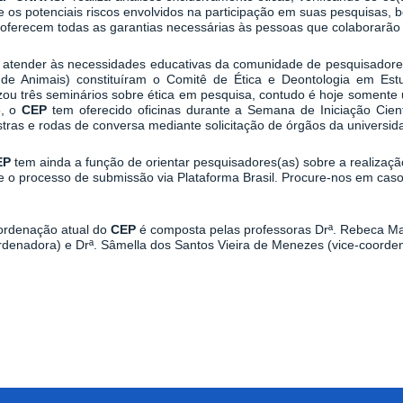
e os potenciais riscos envolvidos na participação em suas pesquisas,
 oferecem todas as garantias necessárias às pessoas que colaborarão
 atender às necessidades educativas da comunidade de pesquisadore
de Animais) constituíram o Comitê de Ética e Deontologia em Est
izou três seminários sobre ética em pesquisa, contudo é hoje somente
5, o
CEP
tem oferecido oficinas durante a Semana de Iniciação Cien
stras e rodas de conversa mediante solicitação de órgãos da universid
EP
tem ainda a função de orientar pesquisadores(as) sobre a realizaçã
e o processo de submissão via Plataforma Brasil. Procure-nos em caso
ordenação atual do
CEP
é composta pelas professoras Drª. Rebeca M
rdenadora) e Drª. Sâmella dos Santos Vieira de Menezes (vice-coorde