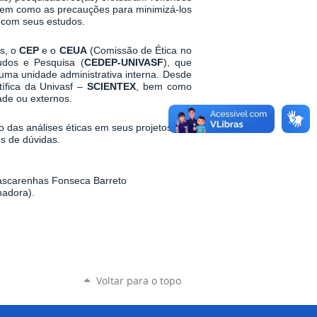
 bem como as precauções para minimizá-los
 com seus estudos.
s, o
CEP
e o
CEUA
(Comissão de Ética no
udos e Pesquisa (
CEDEP-UNIVASF
), que
 uma unidade administrativa interna. Desde
tífica da Univasf –
SCIENTEX
, bem como
ade ou externos.
o das análises éticas em seus projetos e
s de dúvidas.
ascarenhas Fonseca Barreto
nadora).
Voltar para o topo