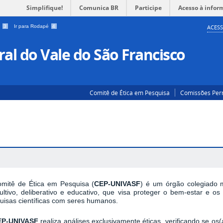
Simplifique!
Comunica BR
Participe
Acesso à infor
a
3
Ir para Rodapé
4
ACESS
al do Vale do São Francisco
Comitê de Ética em Pesquisa
Comissões Pe
mitê de Ética em Pesquisa (
CEP-UNIVASF
) é um órgão colegiado mu
ultivo, deliberativo e educativo, que visa proteger o bem-estar e os
uisas científicas com seres humanos.
P-UNIVASF
realiza análises exclusivamente éticas, verificando se os