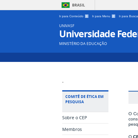
BRASIL
Ir para Conteúdo
1
Ir para Menu
2
Ir para Busc
UNIVASF
Universidade Feder
MINISTÉRIO DA EDUCAÇÃO
.
COMITÊ DE ÉTICA EM
PESQUISA
O Co
Sobre o CEP
cons
pesq
Membros
O
CE