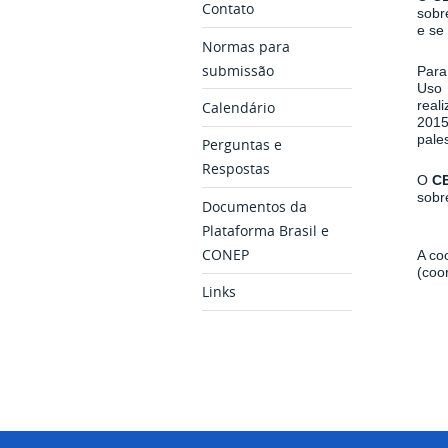
Contato
sobr
e se
Normas para
submissão
Para
Uso 
real
Calendário
201
pale
Perguntas e
Respostas
O
C
sobr
Documentos da
Plataforma Brasil e
CONEP
A co
(coo
Links