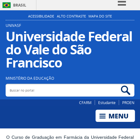
BRASIL
Simplifique!
ACESSIBILIDADE
ALTO CONTRASTE
MAPA DO SITE
Comunica BR
UNIVASF
Universidade Federal
Participe
do Vale do São
Acesso à informação
Legislação
Francisco
Canais
MINISTÉRIO DA EDUCAÇÃO
Buscar no portal
Bus
CFARM
Estudante
PROEN
O Curso de Graduação em Farmácia da Universidade Federal