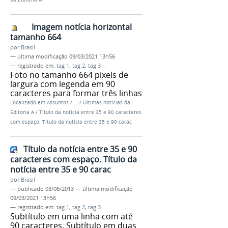
Imagem notícia horizontal
tamanho 664
por
Brasil
—
última modificação
09/03/2021 13h56
— registrado em:
tag 1
,
tag 2
,
tag 3
Foto no tamanho 664 pixels de
largura com legenda em 90
caracteres para formar três linhas
Localizado em
Assuntos
/
…
/
Últimas notícias da
Editoria A
/
Título da notícia entre 35 e 90 caracteres
com espaço. Título da notícia entre 35 e 90 carac
Título da notícia entre 35 e 90
caracteres com espaço. Título da
notícia entre 35 e 90 carac
por
Brasil
—
publicado
03/06/2013
—
última modificação
09/03/2021 13h56
— registrado em:
tag 1
,
tag 2
,
tag 3
Subtítulo em uma linha com até
90 caracteres. Subtítulo em duas