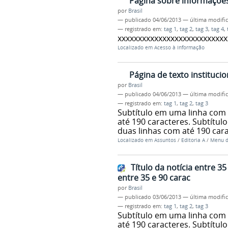
Página sobre informações
por
Brasil
—
publicado
04/06/2013
—
última modifi
— registrado em:
tag 1
,
tag 2
,
tag 3
,
tag 4
,
xxxxxxxxxxxxxxxxxxxxxxxxxxx
Localizado em
Acesso à Informação
Página de texto institucio
por
Brasil
—
publicado
04/06/2013
—
última modifi
— registrado em:
tag 1
,
tag 2
,
tag 3
Subtítulo em uma linha com 
até 190 caracteres. Subtítul
duas linhas com até 190 car
Localizado em
Assuntos
/
Editoria A
/
Menu de
Título da notícia entre 3
entre 35 e 90 carac
por
Brasil
—
publicado
03/06/2013
—
última modifi
— registrado em:
tag 1
,
tag 2
,
tag 3
Subtítulo em uma linha com 
até 190 caracteres. Subtítul