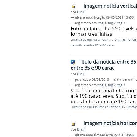
Imagem notícia vertic
por
Brasil
—
última modificação
09/03/2021 13h56
— registrado em:
tag 1
,
tag 2
,
tag 3
Foto no tamanho 550 pixels 
formar três linhas
Localizado em
Assuntos
/
…
/
Últimas notícia
da notícia entre 35 e 90 carac
Título da notícia entre 3
entre 35 e 90 carac
por
Brasil
—
publicado
03/06/2013
—
última modifi
— registrado em:
tag 1
,
tag 2
,
tag 3
Subtítulo em uma linha com 
até 190 caracteres. Subtítul
duas linhas com até 190 car
Localizado em
Assuntos
/
Editoria A
/
Últimas
Imagem notícia horizo
por
Brasil
—
última modificação
09/03/2021 13h56