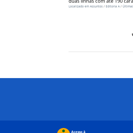
duas linhas com até 190 car
Localizado em
Assuntos
/
Editoria A
/
Últimas