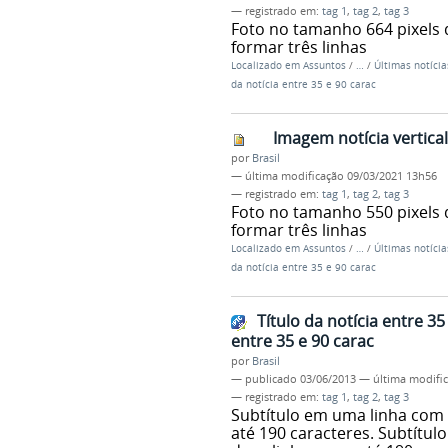
— registrado em:
tag 1
,
tag 2
,
tag 3
Foto no tamanho 664 pixels 
formar três linhas
Localizado em
Assuntos
/
…
/
Últimas notícia
da notícia entre 35 e 90 carac
Imagem notícia vertic
por
Brasil
—
última modificação
09/03/2021 13h56
— registrado em:
tag 1
,
tag 2
,
tag 3
Foto no tamanho 550 pixels 
formar três linhas
Localizado em
Assuntos
/
…
/
Últimas notícia
da notícia entre 35 e 90 carac
Título da notícia entre 3
entre 35 e 90 carac
por
Brasil
—
publicado
03/06/2013
—
última modifi
— registrado em:
tag 1
,
tag 2
,
tag 3
Subtítulo em uma linha com 
até 190 caracteres. Subtítul