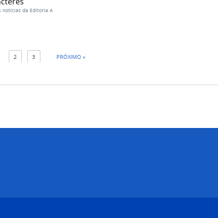
acteres
 notícias da Editoria A
1
2
3
PRÓXIMO »