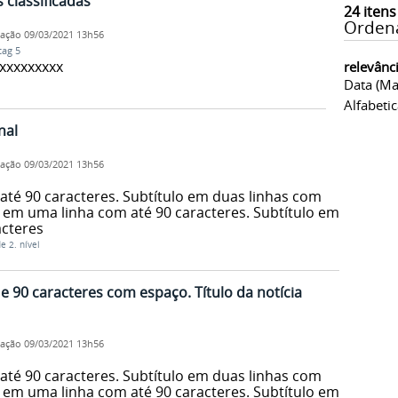
 classificadas
24
itens
Orden
cação
09/03/2021 13h56
tag 5
xxxxxxxxx
relevânc
Data (ma
Alfabeti
nal
cação
09/03/2021 13h56
até 90 caracteres. Subtítulo em duas linhas com
o em uma linha com até 90 caracteres. Subtítulo em
acteres
 2. nível
5 e 90 caracteres com espaço. Título da notícia
cação
09/03/2021 13h56
até 90 caracteres. Subtítulo em duas linhas com
o em uma linha com até 90 caracteres. Subtítulo em