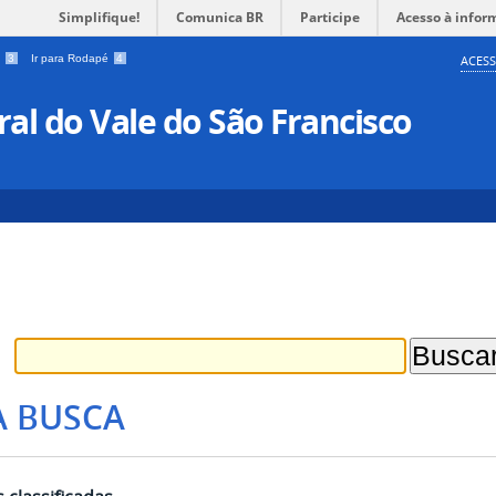
Simplifique!
Comunica BR
Participe
Acesso à infor
a
3
Ir para Rodapé
4
ACESS
al do Vale do São Francisco
A BUSCA