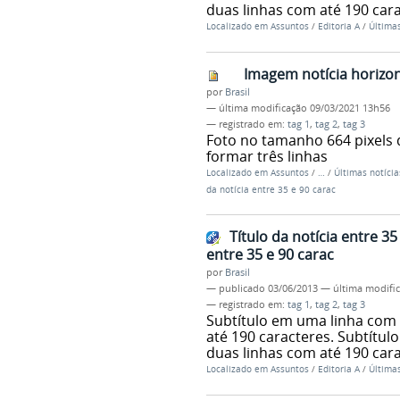
duas linhas com até 190 car
Localizado em
Assuntos
/
Editoria A
/
Últimas
Imagem notícia horizo
por
Brasil
—
última modificação
09/03/2021 13h56
— registrado em:
tag 1
,
tag 2
,
tag 3
Foto no tamanho 664 pixels 
formar três linhas
Localizado em
Assuntos
/
…
/
Últimas notícia
da notícia entre 35 e 90 carac
Título da notícia entre 3
entre 35 e 90 carac
por
Brasil
—
publicado
03/06/2013
—
última modifi
— registrado em:
tag 1
,
tag 2
,
tag 3
Subtítulo em uma linha com 
até 190 caracteres. Subtítul
duas linhas com até 190 car
Localizado em
Assuntos
/
Editoria A
/
Últimas