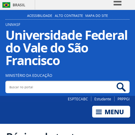
BRASIL
Simplifique!
ACESSIBILIDADE
ALTO CONTRASTE
MAPA DO SITE
Comunica BR
UNIVASF
Universidade Federal
Participe
do Vale do São
Acesso à informação
Legislação
Francisco
Canais
MINISTÉRIO DA EDUCAÇÃO
Buscar no portal
Bus
ESPTECABC
Estudante
PRPPGI