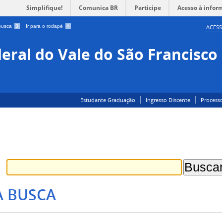
Simplifique!
Comunica BR
Participe
Acesso à infor
 busca
3
Ir para o rodapé
4
ACESS
eral do Vale do São Francisco
Estudante Graduação
Ingresso Discente
Processo
A BUSCA