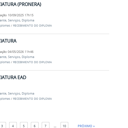
NCIATURA (PRONERA)
cação
10/09/2025 17h15
dante
,
Serviços
,
Diploma
iplomas
/
RECEBIMENTO DO DIPLOMA
NCIATURA
cação
04/05/2026 11h46
dante
,
Serviços
,
Diploma
iplomas
/
RECEBIMENTO DO DIPLOMA
NCIATURA EAD
dante
,
Serviços
,
Diploma
iplomas
/
RECEBIMENTO DO DIPLOMA
3
4
5
6
7
...
10
PRÓXIMO »