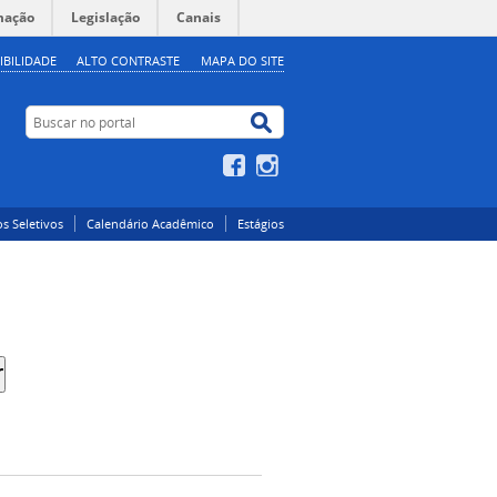
mação
Legislação
Canais
IBILIDADE
ALTO CONTRASTE
MAPA DO SITE
Buscar no portal
Buscar no portal
Facebook
Instagram
s Seletivos
Calendário Acadêmico
Estágios