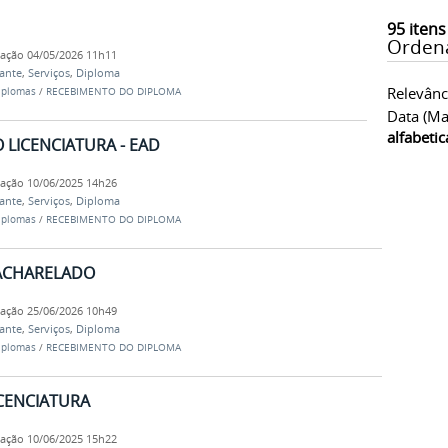
95
itens
Orden
cação
04/05/2026 11h11
dante
,
Serviços
,
Diploma
Relevânc
iplomas
/
RECEBIMENTO DO DIPLOMA
Data (ma
alfabeti
 LICENCIATURA - EAD
cação
10/06/2025 14h26
dante
,
Serviços
,
Diploma
iplomas
/
RECEBIMENTO DO DIPLOMA
BACHARELADO
cação
25/06/2026 10h49
dante
,
Serviços
,
Diploma
iplomas
/
RECEBIMENTO DO DIPLOMA
ICENCIATURA
cação
10/06/2025 15h22