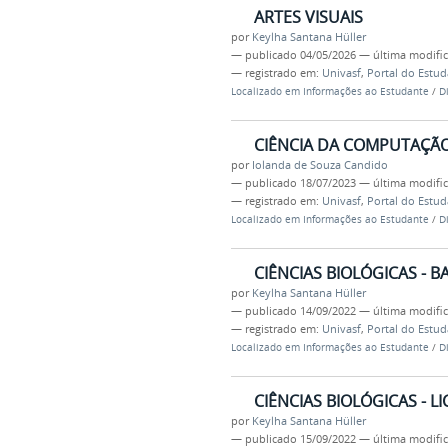
ARTES VISUAIS
por
Keylha Santana Hüller
—
publicado
04/05/2026
—
última modifi
— registrado em:
Univasf
,
Portal do Estu
Localizado em
Informações ao Estudante
/
D
CIÊNCIA DA COMPUTAÇÃO
por
Iolanda de Souza Candido
—
publicado
18/07/2023
—
última modifi
— registrado em:
Univasf
,
Portal do Estu
Localizado em
Informações ao Estudante
/
D
CIÊNCIAS BIOLÓGICAS - 
por
Keylha Santana Hüller
—
publicado
14/09/2022
—
última modifi
— registrado em:
Univasf
,
Portal do Estu
Localizado em
Informações ao Estudante
/
D
CIÊNCIAS BIOLÓGICAS - L
por
Keylha Santana Hüller
—
publicado
15/09/2022
—
última modifi