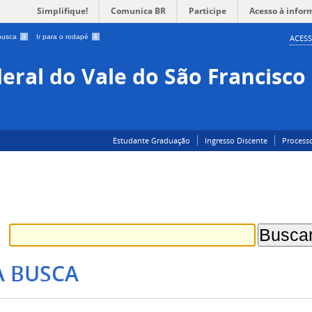
Simplifique!
Comunica BR
Participe
Acesso à infor
 busca
3
Ir para o rodapé
4
ACESS
eral do Vale do São Francisco
Estudante Graduação
Ingresso Discente
Processo
A BUSCA