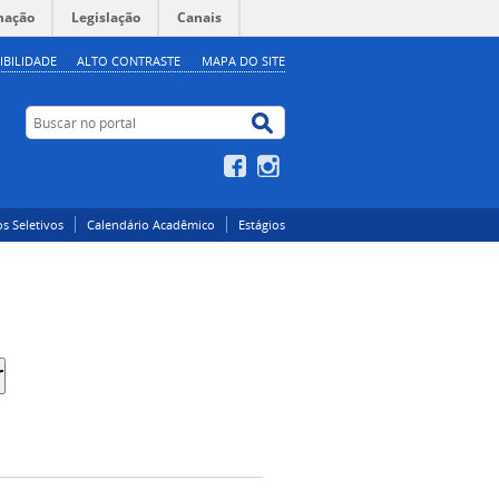
mação
Legislação
Canais
IBILIDADE
ALTO CONTRASTE
MAPA DO SITE
Buscar no portal
Buscar no portal
Facebook
Instagram
s Seletivos
Calendário Acadêmico
Estágios