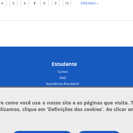
4
5
6
7
8
9
10
PRÓXIMO »
Estudante
Cursos
EAD
Assistência Estudantil
 como você usa o nosso site e as páginas que visita. 
tilizamos, clique em
'Definições dos cookies'
. Ao clicar 