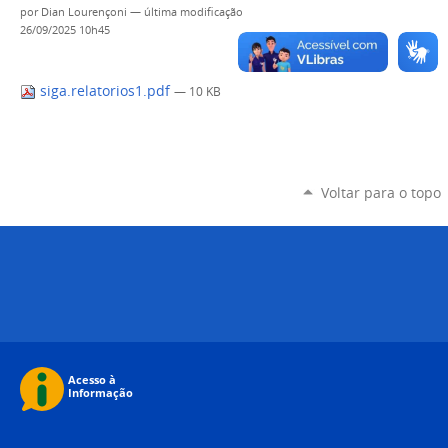
por
Dian Lourençoni
—
última modificação
26/09/2025 10h45
siga.relatorios1.pdf
— 10 KB
Voltar para o topo