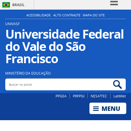
BRASIL
Simplifique!
ACESSIBILIDADE
ALTO CONTRASTE
MAPA DO SITE
Comunica BR
UNIVASF
Universidade Federal
Participe
do Vale do São
Acesso à informação
Legislação
Francisco
Canais
MINISTÉRIO DA EDUCAÇÃO
Buscar no portal
Bus
PPGEA
PRPPGI
NESA³TEC
LabMet