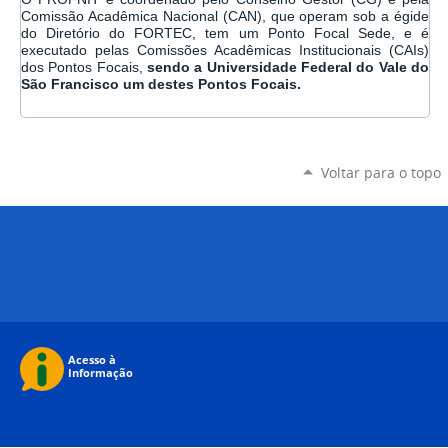
Comissão Acadêmica Nacional (CAN), que operam sob a égide
do Diretório do
FORTEC
, tem um Ponto Focal Sede, e é
executado pelas Comissões Acadêmicas Institucionais (CAIs)
dos Pontos Focais,
sendo a Universidade Federal do Vale do
São Francisco um destes Pontos Focais.
Voltar para o topo