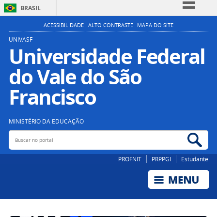
BRASIL
Simplifique!
ACESSIBILIDADE
ALTO CONTRASTE
MAPA DO SITE
Comunica BR
UNIVASF
Universidade Federal
Participe
do Vale do São
Acesso à informação
Legislação
Francisco
Canais
MINISTÉRIO DA EDUCAÇÃO
Buscar no portal
Bus
PROFNIT
PRPPGI
Estudante