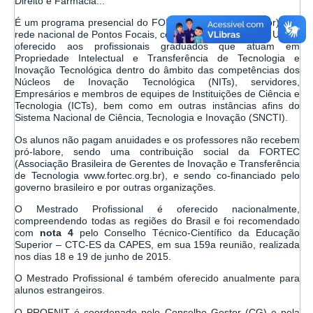
Direito e Farmácia...
É um programa presencial do FORTEC (www.fortec.org.br), em
rede nacional de Pontos Focais, com Sede Acadêmica na UFAL,
oferecido aos profissionais graduados que atuam em
Propriedade Intelectual e Transferência de Tecnologia e
Inovação Tecnológica dentro do âmbito das competências dos
Núcleos de Inovação Tecnológica (NITs), servidores,
Empresários e membros de equipes de Instituições de Ciência e
Tecnologia (ICTs), bem como em outras instâncias afins do
Sistema Nacional de Ciência, Tecnologia e Inovação (SNCTI).
Os alunos não pagam anuidades e os professores não recebem
pró-labore, sendo uma contribuição social da FORTEC
(Associação Brasileira de Gerentes de Inovação e Transferência
de Tecnologia www.fortec.org.br), e sendo co-financiado pelo
governo brasileiro e por outras organizações.
O Mestrado Profissional é oferecido nacionalmente,
compreendendo todas as regiões do Brasil e foi recomendado
com
nota 4
pelo Conselho Técnico-Científico da Educação
Superior – CTC-ES da CAPES, em sua
159a reunião
, realizada
nos dias 18 e 19 de junho de 2015.
O Mestrado Profissional é também oferecido anualmente para
alunos estrangeiros.
O PROFNIT é coordenado pelo Conselho Gestor (CG) e pela