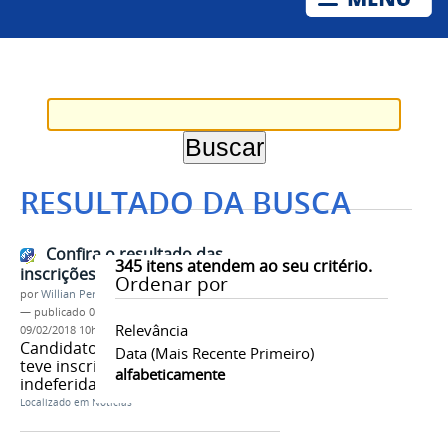
RESULTADO DA BUSCA
Confira o resultado das
345
itens atendem ao seu critério.
inscrições para o PARFOR
Ordenar por
por
Willian Pereira de Carvalho
—
publicado
09/02/2018
—
última modificação
Relevância
09/02/2018 10h52
Candidato(a) já pode verificar se
Data (mais Recente Primeiro)
teve inscrição deferida ou
alfabeticamente
indeferida
Localizado em
Notícias