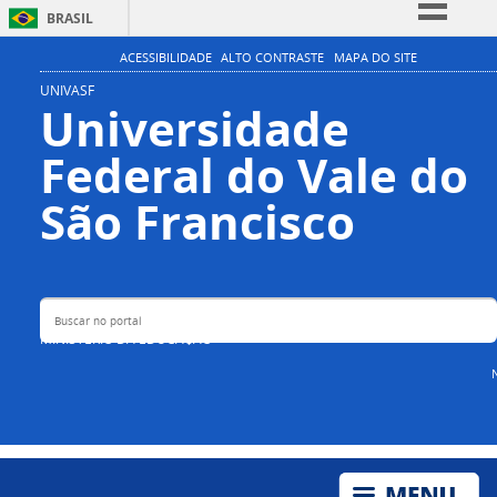
BRASIL
Simplifique!
ACESSIBILIDADE
ALTO CONTRASTE
MAPA DO SITE
Comunica BR
UNIVASF
Universidade
Participe
Federal do Vale do
Acesso à informação
Legislação
Buscar no portal
São Francisco
Canais
MINISTÉRIO DA EDUCAÇÃO
N