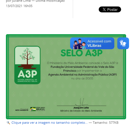
por
Juliane Lima
—
última modificação
13/07/2021 16h05
Clique para ver a imagem no tamanho completo…
—
Tamanho
: 577KB