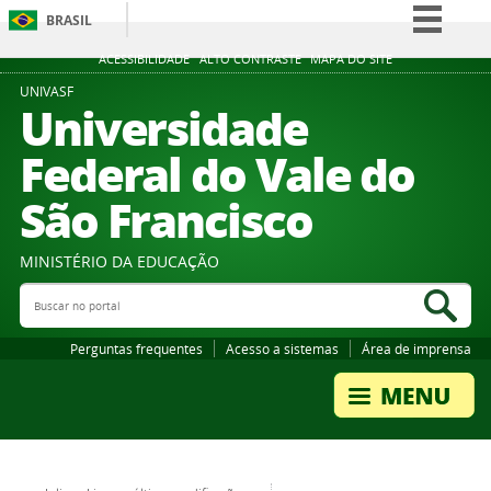
BRASIL
Simplifique!
ACESSIBILIDADE
ALTO CONTRASTE
MAPA DO SITE
Comunica BR
UNIVASF
Universidade
Participe
Federal do Vale do
Acesso à informação
São Francisco
Legislação
Canais
MINISTÉRIO DA EDUCAÇÃO
Buscar no portal
Bus
Perguntas frequentes
Acesso a sistemas
Área de imprensa