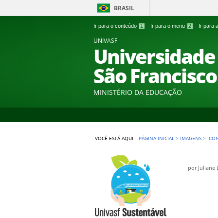
BRASIL
Ir para o conteúdo
1
Ir para o menu
2
Ir para
UNIVASF
Universidade 
São Francisco
MINISTÉRIO DA EDUCAÇÃO
VOCÊ ESTÁ AQUI:
PÁGINA INICIAL
>
IMAGENS
>
ICO
por
Juliane