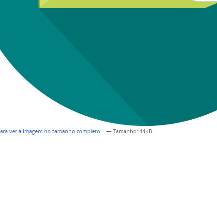
para ver a imagem no tamanho completo…
—
Tamanho
: 44KB