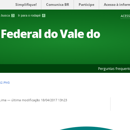
Simplifique!
Comunica BR
Participe
Acesso à infor
 a busca
3
Ir para o rodapé
4
ACESS
Federal do Vale do
Perguntas frequent
N2.PNG
 Lima
—
última modificação
18/04/2017 13h23