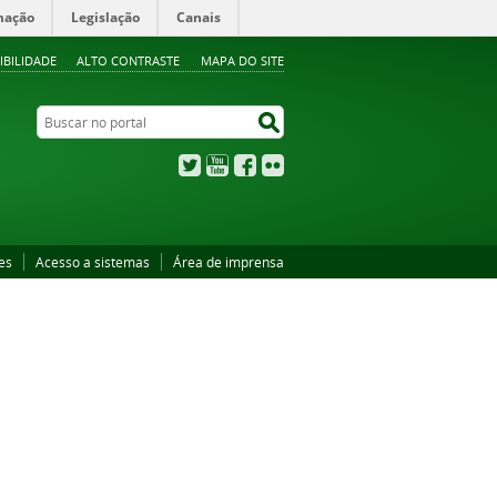
mação
Legislação
Canais
IBILIDADE
ALTO CONTRASTE
MAPA DO SITE
Buscar no portal
Buscar no portal
Twitter
YouTube
Facebook
Flickr
es
Acesso a sistemas
Área de imprensa