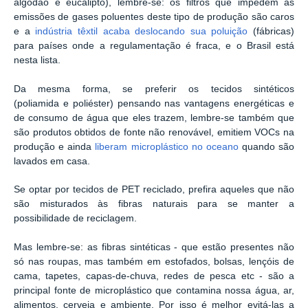
algodão e eucalipto), lembre-se: os filtros que impedem as
emissões de gases poluentes deste tipo de produção são caros
e a
indústria têxtil acaba deslocando sua poluição
(fábricas)
para países onde a regulamentação é fraca, e o Brasil está
nesta lista.
Da mesma forma, se preferir os tecidos sintéticos
(poliamida e poliéster) pensando nas vantagens energéticas e
de consumo de água que eles trazem, lembre-se também que
são produtos obtidos de fonte não renovável, emitiem VOCs na
produção e ainda
liberam microplástico no oceano
quando são
lavados em casa.
Se optar por tecidos de PET reciclado, prefira aqueles que não
são misturados às fibras naturais para se manter a
possibilidade de reciclagem.
Mas lembre-se: as fibras sintéticas - que estão presentes não
só nas roupas, mas também em estofados, bolsas, lençóis de
cama, tapetes, capas-de-chuva, redes de pesca etc - são a
principal fonte de microplástico que contamina nossa água, ar,
alimentos, cerveja e ambiente. Por isso é melhor evitá-las a