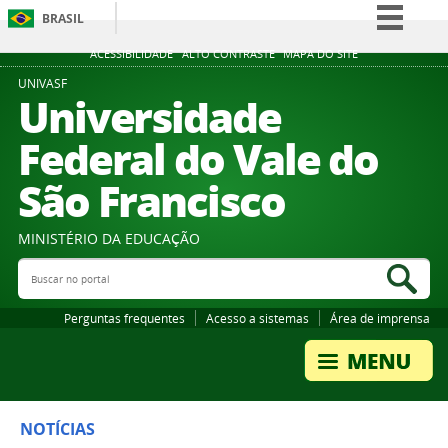
BRASIL
Simplifique!
ACESSIBILIDADE
ALTO CONTRASTE
MAPA DO SITE
Comunica BR
UNIVASF
Universidade
Participe
Federal do Vale do
Acesso à informação
São Francisco
Legislação
Canais
MINISTÉRIO DA EDUCAÇÃO
Buscar no portal
Bus
Perguntas frequentes
Acesso a sistemas
Área de imprensa
NOTÍCIAS