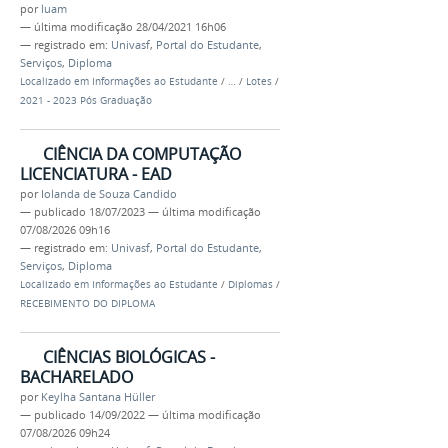
por
luam
—
última modificação
28/04/2021 16h06
— registrado em:
Univasf
,
Portal do Estudante
,
Serviços
,
Diploma
Localizado em
Informações ao Estudante
/
…
/
Lotes
/
2021 - 2023 Pós Graduação
CIÊNCIA DA COMPUTAÇÃO
LICENCIATURA - EAD
por
Iolanda de Souza Candido
—
publicado
18/07/2023
—
última modificação
07/08/2026 09h16
— registrado em:
Univasf
,
Portal do Estudante
,
Serviços
,
Diploma
Localizado em
Informações ao Estudante
/
Diplomas
/
RECEBIMENTO DO DIPLOMA
CIÊNCIAS BIOLÓGICAS -
BACHARELADO
por
Keylha Santana Hüller
—
publicado
14/09/2022
—
última modificação
07/08/2026 09h24