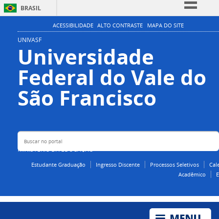
BRASIL
Simplifique!
ACESSIBILIDADE
ALTO CONTRASTE
MAPA DO SITE
Comunica BR
UNIVASF
Universidade
Participe
Federal do Vale do
Acesso à informação
Legislação
Buscar no portal
São Francisco
Canais
MINISTÉRIO DA EDUCAÇÃO
Estudante Graduação
Ingresso Discente
Processos Seletivos
Cal
Acadêmico
E