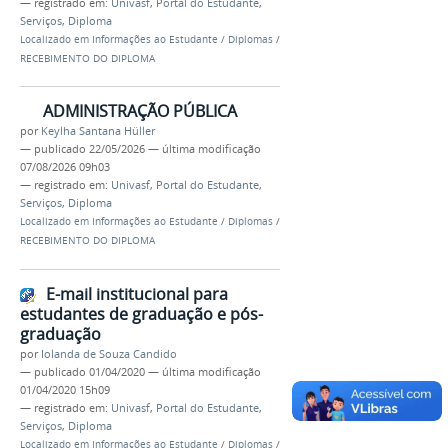
— registrado em:
Univasf
,
Portal do Estudante
,
Serviços
,
Diploma
Localizado em
Informações ao Estudante
/
Diplomas
/
RECEBIMENTO DO DIPLOMA
ADMINISTRAÇÃO PÚBLICA
por
Keylha Santana Hüller
—
publicado
22/05/2026
—
última modificação
07/08/2026 09h03
— registrado em:
Univasf
,
Portal do Estudante
,
Serviços
,
Diploma
Localizado em
Informações ao Estudante
/
Diplomas
/
RECEBIMENTO DO DIPLOMA
E-mail institucional para
estudantes de graduação e pós-
graduação
por
Iolanda de Souza Candido
—
publicado
01/04/2020
—
última modificação
01/04/2020 15h09
— registrado em:
Univasf
,
Portal do Estudante
,
Serviços
,
Diploma
Localizado em
Informações ao Estudante
/
Diplomas
/