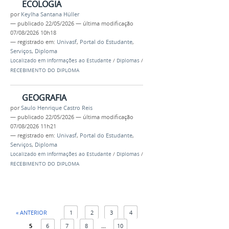
ECOLOGIA
por
Keylha Santana Hüller
—
publicado
22/05/2026
—
última modificação
07/08/2026 10h18
— registrado em:
Univasf
,
Portal do Estudante
,
Serviços
,
Diploma
Localizado em
Informações ao Estudante
/
Diplomas
/
RECEBIMENTO DO DIPLOMA
GEOGRAFIA
por
Saulo Henrique Castro Reis
—
publicado
22/05/2026
—
última modificação
07/08/2026 11h21
— registrado em:
Univasf
,
Portal do Estudante
,
Serviços
,
Diploma
Localizado em
Informações ao Estudante
/
Diplomas
/
RECEBIMENTO DO DIPLOMA
« ANTERIOR
1
2
3
4
5
6
7
8
...
10