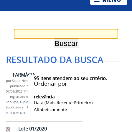
RESULTADO DA BUSCA
FARMÁCIA
95
itens atendem ao seu critério.
por
Saulo Henrique Castro Reis
Ordenar por
—
publicado
22/05/2026
—
última modificação
07/08/2026 11h19
relevância
— registrado em:
Univasf
,
Portal do Estudante
,
Data (mais Recente Primeiro)
Serviços
,
Diploma
Localizado em
Informações ao Estudante
/
Diplomas
/
Alfabeticamente
RECEBIMENTO DO DIPLOMA
Lote 01/2020