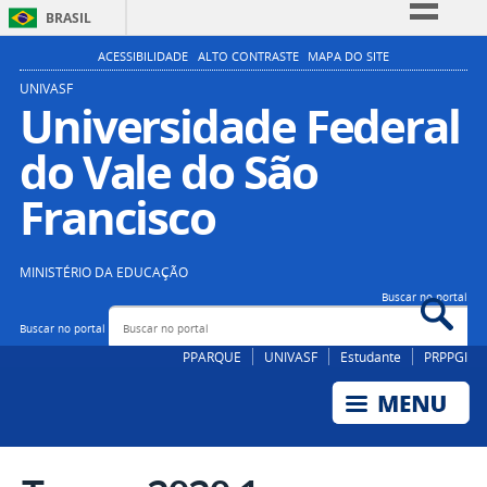
BRASIL
Simplifique!
ACESSIBILIDADE
ALTO CONTRASTE
MAPA DO SITE
Comunica BR
UNIVASF
Universidade Federal
Participe
do Vale do São
Acesso à informação
Legislação
Francisco
Canais
MINISTÉRIO DA EDUCAÇÃO
Buscar no portal
Buscar no portal
PPARQUE
UNIVASF
Estudante
PRPPGI